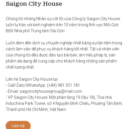
Saigon City House
Chúng tôi những Nhân sự cốt lõi của Công ty Saigon City House 
luôn tự hào với kinh nghiệm trên 10 năm trong lĩnh vực Môi Giới 
BĐS Nhà phố Trung tâm Sài Gòn. 

Luôn đem đến dịch vụ chuyên nghiệp nhất bằng sự tận tâm trong 
cách làm việc để phục vụ khách hàng tốt nhất. Tất cả nhân viên 
của chúng tôi đều được đào tạo bài bản, am hiểu pháp lý, sản 
phẩm đa dạng để cung cấp cho khách hàng những sản phẩm 
chất lượng nhất. 

Liên hệ Saigon City House tại: 

- Call/Zalo/WhatsApp: (+84) 981 351 181

- Email: saigoncityhousegroup@mail.com

- VP Saigon City House: Một phần tầng 19 (lầu 18), Tòa nhà 
Indochina Park Tower, số 4 Nguyễn Đình Chiểu, Phường Tân Định, 
Thành phố Hồ Chí Minh, Việt Nam
Liên hệ