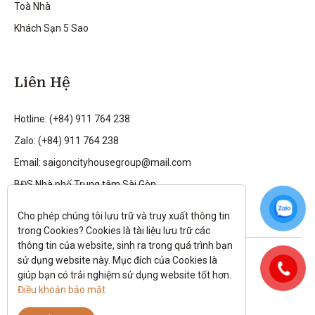
Toà Nhà
Khách Sạn 5 Sao
Liên Hệ
Hotline: (+84) 911 764 238
Zalo: (+84) 911 764 238
Email: saigoncityhousegroup@mail.com
BĐS Nhà phố Trung tâm Sài Gòn
Cho phép chúng tôi lưu trữ và truy xuất thông tin 
trong Cookies? Cookies là tài liệu lưu trữ các 
thông tin của website, sinh ra trong quá trình bạn 
Theo dõi tôi trên:
sử dụng website này. Mục đích của Cookies là 
giúp bạn có trải nghiệm sử dụng website tốt hơn. 
All rights reserved.
Điều khoản bảo mật
Chính sách bảo mật
|
Điều kiện và điều khoản