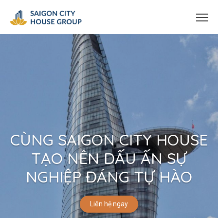
CÙNG SAIGON CITY HOUSE
TẠO NÊN DẤU ẤN SỰ
NGHIỆP ĐÁNG TỰ HÀO
Liên hệ ngay