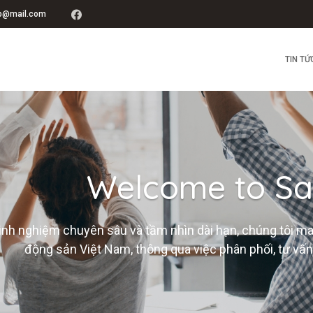
up@mail.com
TIN TỨ
Welcome to Sa
inh nghiệm chuyên sâu và tầm nhìn dài hạn, chúng tôi m
động sản Việt Nam, thông qua việc phân phối, tư vấn