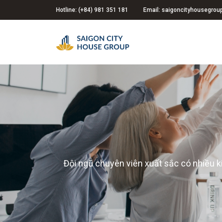
Hotline: (+84) 981 351 181
Email: saigoncityhousegro
Đội ngũ chuyên viên xuất sắc có nhiều k