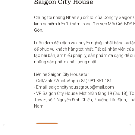
Saigon City House
Chúng tôi những Nhân sự cốt lõi của Công ty Saigon Ci
kinh nghiệm trên 10 năm trong lĩnh vực Môi Giới BĐS 
Gòn. 

Luôn đem đến dịch vụ chuyên nghiệp nhất bằng sự tận
để phục vụ khách hàng tốt nhất. Tất cả nhân viên của
tạo bài bản, am hiểu pháp lý, sản phẩm đa dạng để c
những sản phẩm chất lượng nhất. 

Liên hệ Saigon City House tại: 

- Call/Zalo/WhatsApp: (+84) 981 351 181

- Email: saigoncityhousegroup@mail.com

- VP Saigon City House: Một phần tầng 19 (lầu 18), Tò
Tower, số 4 Nguyễn Đình Chiểu, Phường Tân Định, Thàn
Nam
Liên hệ