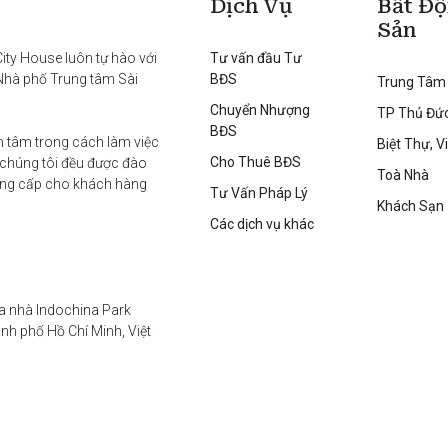
Dịch Vụ
Bất Đ
Sản
ty House luôn tự hào với 
Tư vấn đầu Tư
Nhà phố Trung tâm Sài 
BĐS
Trung Tâm
Chuyển Nhượng
TP Thủ Đứ
BĐS
 tâm trong cách làm việc 
Biệt Thự, Vi
Cho Thuê BĐS
 chúng tôi đều được đào 
Toà Nhà
ung cấp cho khách hàng 
Tư Vấn Pháp Lý
Khách Sạn
Các dịch vụ khác
a nhà Indochina Park 
h phố Hồ Chí Minh, Việt 