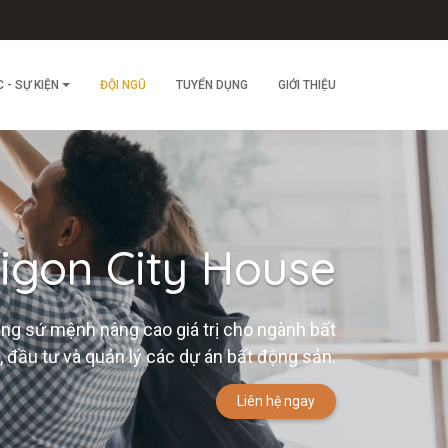
C - SỰ KIỆN
ĐỘI NGŨ
TUYỂN DỤNG
GIỚI THIỆU
igon City House
ang sứ mệnh nâng cao giá trị cho ngành bất
, đầu tư và quản lý các dự án bất động sản.
Liên hệ ngay