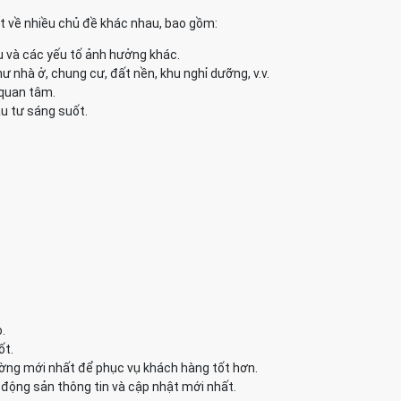
ết về nhiều chủ đề khác nhau, bao gồm:
u và các yếu tố ảnh hưởng khác.
 nhà ở, chung cư, đất nền, khu nghỉ dưỡng, v.v.
 quan tâm.
u tư sáng suốt.
.
ốt.
ường mới nhất để phục vụ khách hàng tốt hơn.
động sản thông tin và cập nhật mới nhất.