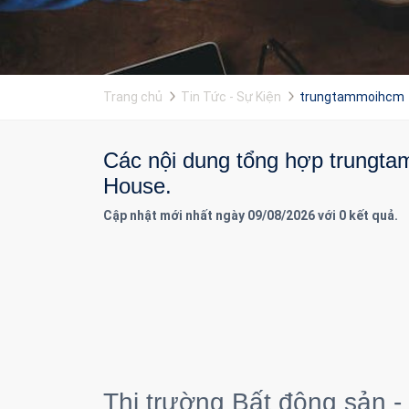
Trang chủ
Tin Tức - Sự Kiện
trungtammoihcm
Các nội dung tổng hợp trungtam
House.
Cập nhật mới nhất ngày 09/08/2026 với 0 kết quả.
Thị trường Bất động sản -