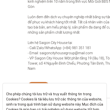
kinh nghiệm trên 10 năm trong lĩnh vực Môi Giới BĐS 
Gòn. 

Luôn đem đến dịch vụ chuyên nghiệp nhất bằng sự tận
để phục vụ khách hàng tốt nhất. Tất cả nhân viên của
tạo bài bản, am hiểu pháp lý, sản phẩm đa dạng để c
những sản phẩm chất lượng nhất. 

Liên hệ Saigon City House tại: 

- Call/Zalo/WhatsApp: (+84) 981 351 181

- Email: saigoncityhousegroup@mail.com

- VP Saigon City House: Một phần tầng 19 (lầu 18), Tò
Tower, số 4 Nguyễn Đình Chiểu, Phường Tân Định, Thà
Nam
Liên hệ
Cho phép chúng tôi lưu trữ và truy xuất thông tin trong 
Cookies? Cookies là tài liệu lưu trữ các thông tin của website, 
sinh ra trong quá trình bạn sử dụng website này. Mục đích của 
Cookies là giúp bạn có trải nghiệm sử dụng website tốt hơn. 