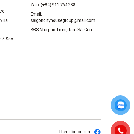
Zalo: (+84) 911 764 238
ức
Email:
Villa
saigoncityhousegroup@mail.com
BĐS Nhà phố Trung tâm Sài Gòn
n 5 Sao
Theo dõi tôi trên: