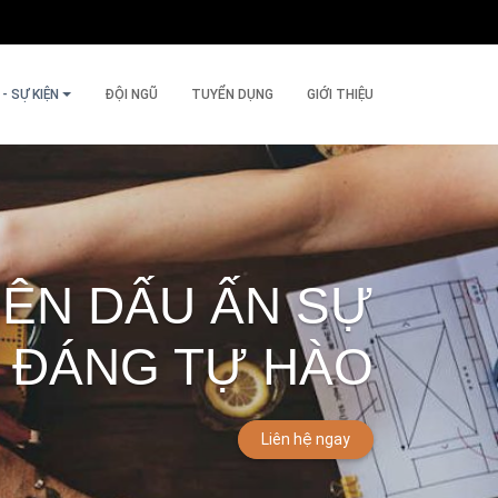
- SỰ KIỆN
ĐỘI NGŨ
TUYỂN DỤNG
GIỚI THIỆU
NÊN DẤU ẤN SỰ
 ĐÁNG TỰ HÀO
Liên hệ ngay