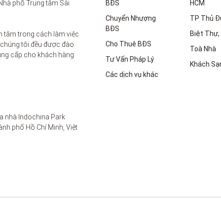
Nhà phố Trung tâm Sài 
BĐS
HCM
Chuyển Nhượng
TP Thủ Đ
BĐS
Biệt Thự, 
 tâm trong cách làm việc 
Cho Thuê BĐS
 chúng tôi đều được đào 
Toà Nhà
ung cấp cho khách hàng 
Tư Vấn Pháp Lý
Khách Sạ
Các dịch vụ khác
a nhà Indochina Park 
nh phố Hồ Chí Minh, Việt 