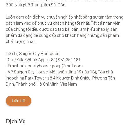
BĐS Nhà phố Trung tâm Sài Gòn. 

Luôn đem đến dịch vụ chuyên nghiệp nhất bằng sự tận tâm trong 
cách làm việc để phục vụ khách hàng tốt nhất. Tất cả nhân viên 
của chúng tôi đều được đào tạo bài bản, am hiểu pháp lý, sản 
phẩm đa dạng để cung cấp cho khách hàng những sản phẩm 
chất lượng nhất. 

Liên hệ Saigon City House tại: 

- Call/Zalo/WhatsApp: (+84) 981 351 181

- Email: saigoncityhousegroup@mail.com

- VP Saigon City House: Một phần tầng 19 (lầu 18), Tòa nhà 
Indochina Park Tower, số 4 Nguyễn Đình Chiểu, Phường Tân 
Định, Thành phố Hồ Chí Minh, Việt Nam
Liên hệ
Dịch Vụ