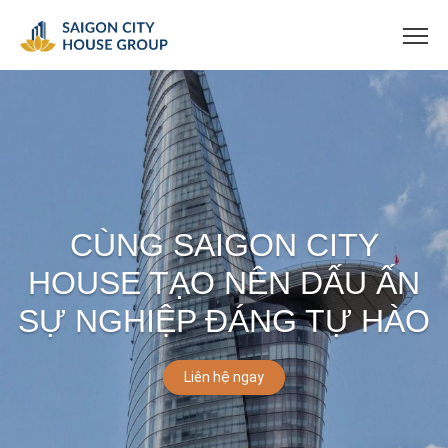
CÙNG SAIGON CITY
HOUSE TẠO NÊN DẤU ẤN
SỰ NGHIỆP ĐÁNG TỰ HÀO
Liên hệ ngay