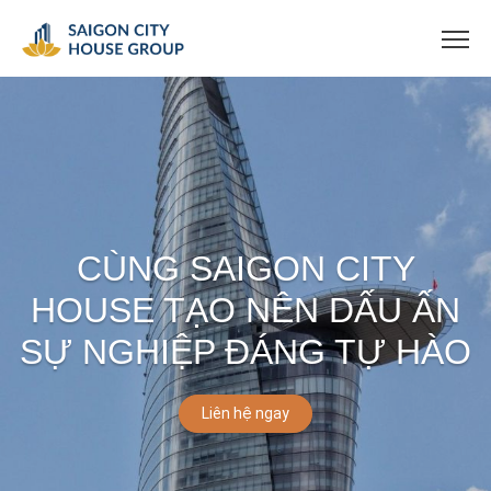
CÙNG SAIGON CITY
HOUSE TẠO NÊN DẤU ẤN
SỰ NGHIỆP ĐÁNG TỰ HÀO
Liên hệ ngay