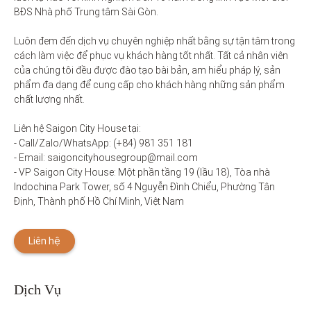
BĐS Nhà phố Trung tâm Sài Gòn. 

Luôn đem đến dịch vụ chuyên nghiệp nhất bằng sự tận tâm trong 
cách làm việc để phục vụ khách hàng tốt nhất. Tất cả nhân viên 
của chúng tôi đều được đào tạo bài bản, am hiểu pháp lý, sản 
phẩm đa dạng để cung cấp cho khách hàng những sản phẩm 
chất lượng nhất. 

Liên hệ Saigon City House tại: 

- Call/Zalo/WhatsApp: (+84) 981 351 181

- Email: saigoncityhousegroup@mail.com

- VP Saigon City House: Một phần tầng 19 (lầu 18), Tòa nhà 
Indochina Park Tower, số 4 Nguyễn Đình Chiểu, Phường Tân 
Định, Thành phố Hồ Chí Minh, Việt Nam
Liên hệ
Dịch Vụ