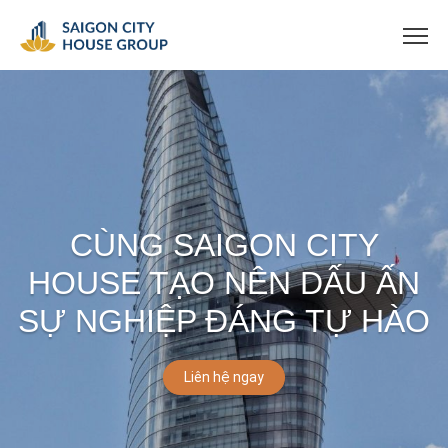
CÙNG SAIGON CITY
HOUSE TẠO NÊN DẤU ẤN
SỰ NGHIỆP ĐÁNG TỰ HÀO
Liên hệ ngay