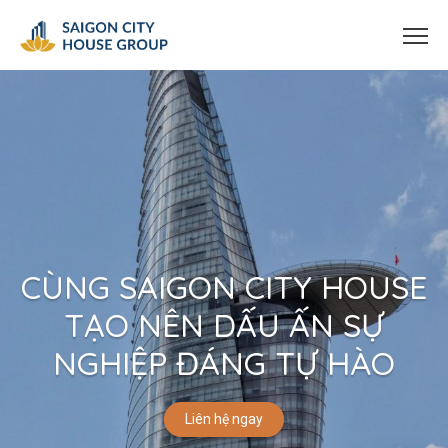
CÙNG SAIGON CITY HOUSE
TẠO NÊN DẤU ẤN SỰ
NGHIỆP ĐÁNG TỰ HÀO
Liên hệ ngay