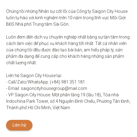
Chúng tôi những Nhân sự cốt lõi của Công ty Saigon City House 
luôn tự hào với kinh nghiệm trên 10 năm trong lĩnh vực Môi Giới 
BĐS Nhà phố Trung tâm Sài Gòn. 

Luôn đem đến dịch vụ chuyên nghiệp nhất bằng sự tận tâm trong 
cách làm việc để phục vụ khách hàng tốt nhất. Tất cả nhân viên 
của chúng tôi đều được đào tạo bài bản, am hiểu pháp lý, sản 
phẩm đa dạng để cung cấp cho khách hàng những sản phẩm 
chất lượng nhất. 

Liên hệ Saigon City House tại: 

- Call/Zalo/WhatsApp: (+84) 981 351 181

- Email: saigoncityhousegroup@mail.com

- VP Saigon City House: Một phần tầng 19 (lầu 18), Tòa nhà 
Indochina Park Tower, số 4 Nguyễn Đình Chiểu, Phường Tân Định, 
Thành phố Hồ Chí Minh, Việt Nam
Liên hệ