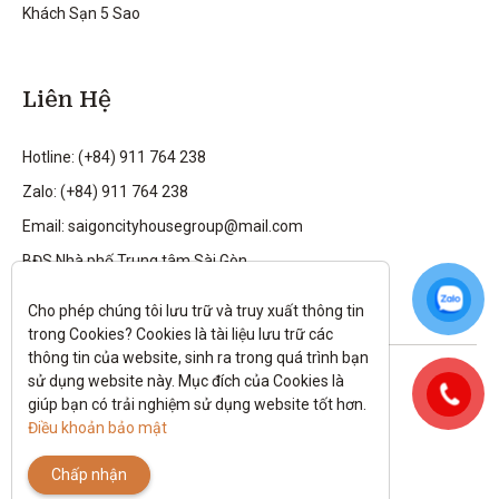
Khách Sạn 5 Sao
Liên Hệ
Hotline: (+84) 911 764 238
Zalo: (+84) 911 764 238
Email: saigoncityhousegroup@mail.com
BĐS Nhà phố Trung tâm Sài Gòn
Cho phép chúng tôi lưu trữ và truy xuất thông tin 
trong Cookies? Cookies là tài liệu lưu trữ các 
thông tin của website, sinh ra trong quá trình bạn 
Theo dõi tôi trên:
sử dụng website này. Mục đích của Cookies là 
giúp bạn có trải nghiệm sử dụng website tốt hơn. 
All rights reserved.
Điều khoản bảo mật
Chính sách bảo mật
|
Điều kiện và điều khoản
Chấp nhận