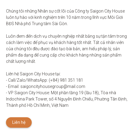
Chúng tôi những Nhân sự cốt lõi của Công ty Saigon City House 
luôn tự hào với kinh nghiệm trên 10 năm trong lĩnh vực Môi Giới 
BĐS Nhà phố Trung tâm Sài Gòn. 

Luôn đem đến dịch vụ chuyên nghiệp nhất bằng sự tận tâm trong 
cách làm việc để phục vụ khách hàng tốt nhất. Tất cả nhân viên 
của chúng tôi đều được đào tạo bài bản, am hiểu pháp lý, sản 
phẩm đa dạng để cung cấp cho khách hàng những sản phẩm 
chất lượng nhất. 

Liên hệ Saigon City House tại: 

- Call/Zalo/WhatsApp: (+84) 981 351 181

- Email: saigoncityhousegroup@mail.com

- VP Saigon City House: Một phần tầng 19 (lầu 18), Tòa nhà 
Indochina Park Tower, số 4 Nguyễn Đình Chiểu, Phường Tân Định, 
Thành phố Hồ Chí Minh, Việt Nam
Liên hệ