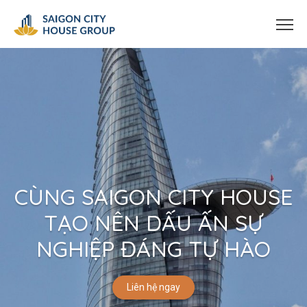
CÙNG SAIGON CITY HOUSE
TẠO NÊN DẤU ẤN SỰ
NGHIỆP ĐÁNG TỰ HÀO
Liên hệ ngay