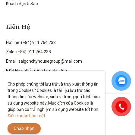
Khách Sạn 5 Sao
Liên Hệ
Hotline: (+84) 911 764 238
Zalo: (+84) 911 764 238
Email: saigoncityhousegroup@mail.com
BĐS Nhà phố Trung tâm Sài Gòn
Cho phép chúng tôi lưu trữ và truy xuất thông tin 
trong Cookies? Cookies là tài liệu lưu trữ các 
thông tin của website, sinh ra trong quá trình bạn 
Theo dõi tôi trên:
sử dụng website này. Mục đích của Cookies là 
giúp bạn có trải nghiệm sử dụng website tốt hơn. 
All rights reserved.
Điều khoản bảo mật
Chính sách bảo mật
|
Điều kiện và điều khoản
Chấp nhận