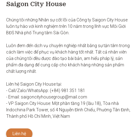
Saigon City House
Chúng tôi những Nhân sự cốt lõi của Công ty Saigon City House 
luôn tự hào với kinh nghiệm trên 10 năm trong lĩnh vực Môi Giới 
BĐS Nhà phố Trung tâm Sài Gòn. 

Luôn đem đến dịch vụ chuyên nghiệp nhất bằng sự tận tâm trong 
cách làm việc để phục vụ khách hàng tốt nhất. Tất cả nhân viên 
của chúng tôi đều được đào tạo bài bản, am hiểu pháp lý, sản 
phẩm đa dạng để cung cấp cho khách hàng những sản phẩm 
chất lượng nhất. 

Liên hệ Saigon City House tại: 

- Call/Zalo/WhatsApp: (+84) 981 351 181

- Email: saigoncityhousegroup@mail.com

- VP Saigon City House: Một phần tầng 19 (lầu 18), Tòa nhà 
Indochina Park Tower, số 4 Nguyễn Đình Chiểu, Phường Tân Định, 
Thành phố Hồ Chí Minh, Việt Nam
Liên hệ