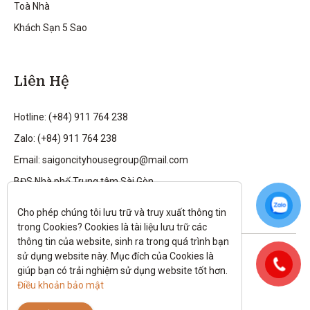
Toà Nhà
Khách Sạn 5 Sao
Liên Hệ
Hotline: (+84) 911 764 238
Zalo: (+84) 911 764 238
Email: saigoncityhousegroup@mail.com
BĐS Nhà phố Trung tâm Sài Gòn
Cho phép chúng tôi lưu trữ và truy xuất thông tin 
trong Cookies? Cookies là tài liệu lưu trữ các 
thông tin của website, sinh ra trong quá trình bạn 
Theo dõi tôi trên:
sử dụng website này. Mục đích của Cookies là 
giúp bạn có trải nghiệm sử dụng website tốt hơn. 
All rights reserved.
Điều khoản bảo mật
Chính sách bảo mật
|
Điều kiện và điều khoản