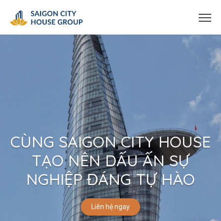
CÙNG SAIGON CITY HOUSE
TẠO NÊN DẤU ẤN SỰ
NGHIỆP ĐÁNG TỰ HÀO
Liên hệ ngay