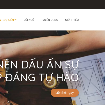
C - SỰ KIỆN
ĐỘI NGŨ
TUYỂN DỤNG
GIỚI THIỆU
NÊN DẤU ẤN SỰ
P ĐÁNG TỰ HÀO
Liên hệ ngay