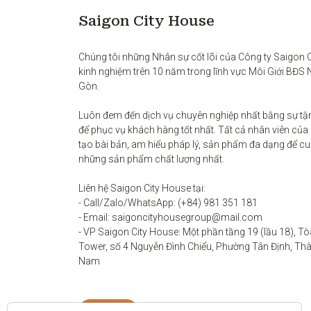
Saigon City House
Chúng tôi những Nhân sự cốt lõi của Công ty Saigon Ci
kinh nghiệm trên 10 năm trong lĩnh vực Môi Giới BĐS 
Gòn. 

Luôn đem đến dịch vụ chuyên nghiệp nhất bằng sự tận
để phục vụ khách hàng tốt nhất. Tất cả nhân viên của
tạo bài bản, am hiểu pháp lý, sản phẩm đa dạng để c
những sản phẩm chất lượng nhất. 

Liên hệ Saigon City House tại: 

- Call/Zalo/WhatsApp: (+84) 981 351 181

- Email: saigoncityhousegroup@mail.com

- VP Saigon City House: Một phần tầng 19 (lầu 18), Tò
Tower, số 4 Nguyễn Đình Chiểu, Phường Tân Định, Thàn
Nam