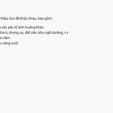
ề nhiều chủ đề khác nhau, bao gồm:
à các yếu tố ảnh hưởng khác.
à ở, chung cư, đất nền, khu nghỉ dưỡng, v.v.
an tâm.
ư sáng suốt.