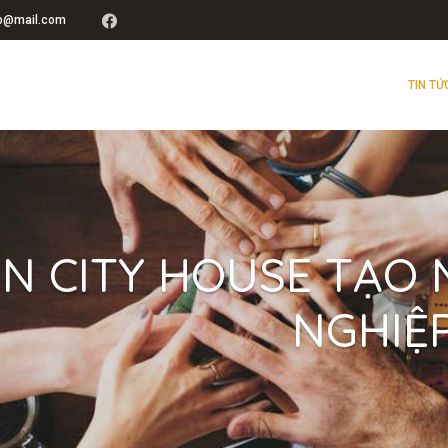
up@mail.com
TIN TỨ
N CITY HOUSE TẠO 
NGHIỆ