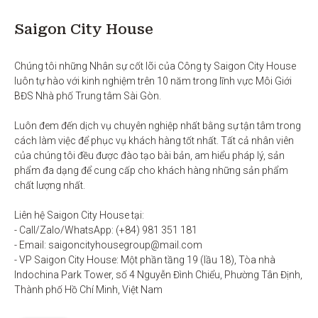
Saigon City House
Chúng tôi những Nhân sự cốt lõi của Công ty Saigon City House 
luôn tự hào với kinh nghiệm trên 10 năm trong lĩnh vực Môi Giới 
BĐS Nhà phố Trung tâm Sài Gòn. 

Luôn đem đến dịch vụ chuyên nghiệp nhất bằng sự tận tâm trong 
cách làm việc để phục vụ khách hàng tốt nhất. Tất cả nhân viên 
của chúng tôi đều được đào tạo bài bản, am hiểu pháp lý, sản 
phẩm đa dạng để cung cấp cho khách hàng những sản phẩm 
chất lượng nhất. 

Liên hệ Saigon City House tại: 

- Call/Zalo/WhatsApp: (+84) 981 351 181

- Email: saigoncityhousegroup@mail.com

- VP Saigon City House: Một phần tầng 19 (lầu 18), Tòa nhà 
Indochina Park Tower, số 4 Nguyễn Đình Chiểu, Phường Tân Định, 
Thành phố Hồ Chí Minh, Việt Nam