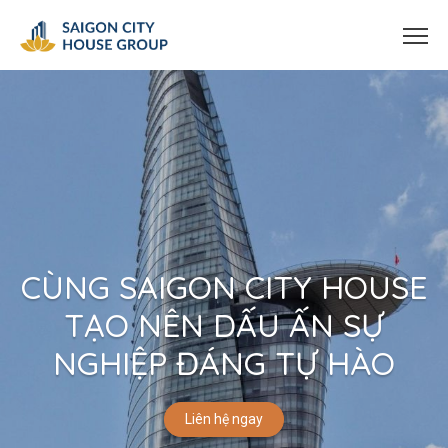
CÙNG SAIGON CITY HOUSE
TẠO NÊN DẤU ẤN SỰ
NGHIỆP ĐÁNG TỰ HÀO
Liên hệ ngay