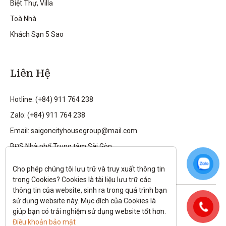
Biệt Thự, Villa
Toà Nhà
Khách Sạn 5 Sao
Liên Hệ
Hotline: (+84) 911 764 238
Zalo: (+84) 911 764 238
Email: saigoncityhousegroup@mail.com
BĐS Nhà phố Trung tâm Sài Gòn
Cho phép chúng tôi lưu trữ và truy xuất thông tin 
trong Cookies? Cookies là tài liệu lưu trữ các 
thông tin của website, sinh ra trong quá trình bạn 
Theo dõi tôi trên:
sử dụng website này. Mục đích của Cookies là 
giúp bạn có trải nghiệm sử dụng website tốt hơn. 
All rights reserved.
Điều khoản bảo mật