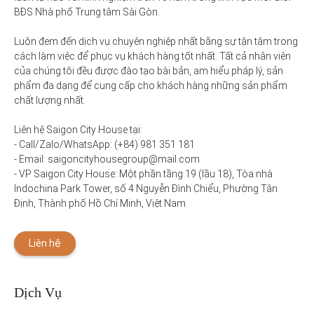
BĐS Nhà phố Trung tâm Sài Gòn. 

Luôn đem đến dịch vụ chuyên nghiệp nhất bằng sự tận tâm trong 
cách làm việc để phục vụ khách hàng tốt nhất. Tất cả nhân viên 
của chúng tôi đều được đào tạo bài bản, am hiểu pháp lý, sản 
phẩm đa dạng để cung cấp cho khách hàng những sản phẩm 
chất lượng nhất. 

Liên hệ Saigon City House tại: 

- Call/Zalo/WhatsApp: (+84) 981 351 181

- Email: saigoncityhousegroup@mail.com

- VP Saigon City House: Một phần tầng 19 (lầu 18), Tòa nhà 
Indochina Park Tower, số 4 Nguyễn Đình Chiểu, Phường Tân 
Định, Thành phố Hồ Chí Minh, Việt Nam
Liên hệ
Dịch Vụ