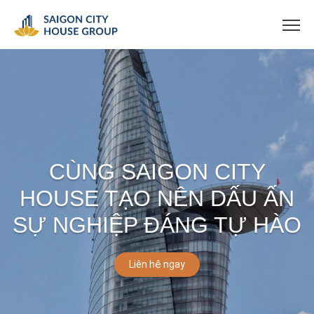
CÙNG SAIGON CITY
HOUSE TẠO NÊN DẤU ẤN
SỰ NGHIỆP ĐÁNG TỰ HÀO
Liên hệ ngay