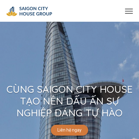
CÙNG SAIGON CITY HOUSE
TẠO NÊN DẤU ẤN SỰ
NGHIỆP ĐÁNG TỰ HÀO
Liên hệ ngay