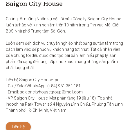
Saigon City House
Chúng tôi những Nhân sự cốt lõi của Công ty Saigon City House 
luôn tự hào với kinh nghiệm trên 10 năm trong lĩnh vực Môi Giới 
BĐS Nhà phố Trung tâm Sài Gòn. 

Luôn đem đến dịch vụ chuyên nghiệp nhất bằng sự tận tâm trong 
cách làm việc để phục vụ khách hàng tốt nhất. Tất cả nhân viên 
của chúng tôi đều được đào tạo bài bản, am hiểu pháp lý, sản 
phẩm đa dạng để cung cấp cho khách hàng những sản phẩm 
chất lượng nhất. 

Liên hệ Saigon City House tại: 

- Call/Zalo/WhatsApp: (+84) 981 351 181

- Email: saigoncityhousegroup@mail.com

- VP Saigon City House: Một phần tầng 19 (lầu 18), Tòa nhà 
Indochina Park Tower, số 4 Nguyễn Đình Chiểu, Phường Tân Định, 
Thành phố Hồ Chí Minh, Việt Nam
Liên hệ