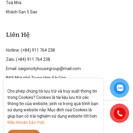
Toà Nhà
Khách Sạn 5 Sao
Liên Hệ
Hotline: (+84) 911 764 238
Zalo: (+84) 911 764 238
Email: saigoncityhousegroup@mail.com
BĐS Nhà phố Trung tâm Sài Gòn
Cho phép chúng tôi lưu trữ và truy xuất thông tin 
trong Cookies? Cookies là tài liệu lưu trữ các 
thông tin của website, sinh ra trong quá trình bạn 
Theo dõi tôi trên:
sử dụng website này. Mục đích của Cookies là 
giúp bạn có trải nghiệm sử dụng website tốt hơn. 
All rights reserved.
Điều khoản bảo mật
Chính sách bảo mật
|
Điều kiện và điều khoản