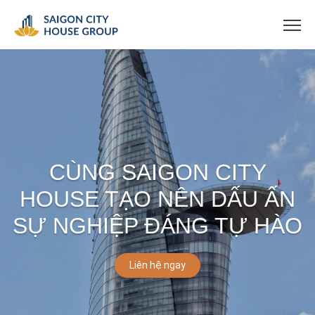
CÙNG SAIGON CITY
HOUSE TẠO NÊN DẤU ẤN
SỰ NGHIỆP ĐÁNG TỰ HÀO
Liên hệ ngay