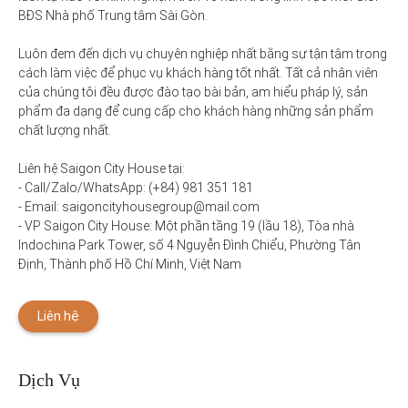
BĐS Nhà phố Trung tâm Sài Gòn. 

Luôn đem đến dịch vụ chuyên nghiệp nhất bằng sự tận tâm trong 
cách làm việc để phục vụ khách hàng tốt nhất. Tất cả nhân viên 
của chúng tôi đều được đào tạo bài bản, am hiểu pháp lý, sản 
phẩm đa dạng để cung cấp cho khách hàng những sản phẩm 
chất lượng nhất. 

Liên hệ Saigon City House tại: 

- Call/Zalo/WhatsApp: (+84) 981 351 181

- Email: saigoncityhousegroup@mail.com

- VP Saigon City House: Một phần tầng 19 (lầu 18), Tòa nhà 
Indochina Park Tower, số 4 Nguyễn Đình Chiểu, Phường Tân 
Định, Thành phố Hồ Chí Minh, Việt Nam
Liên hệ
Dịch Vụ