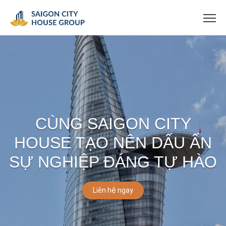
CÙNG SAIGON CITY
HOUSE TẠO NÊN DẤU ẤN
SỰ NGHIỆP ĐÁNG TỰ HÀO
Liên hệ ngay