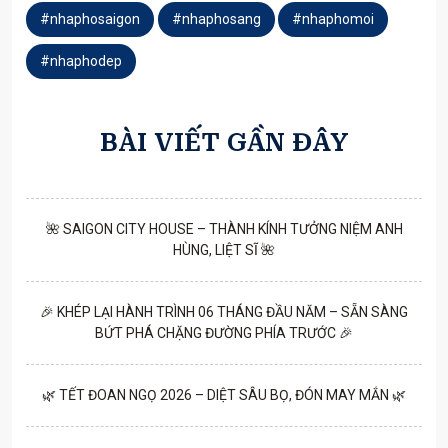
#nhaphosaigon
#nhaphosang
#nhaphomoi
#nhaphodep
BÀI VIẾT GẦN ĐÂY
🌺 SAIGON CITY HOUSE – THÀNH KÍNH TƯỞNG NIỆM ANH
HÙNG, LIỆT SĨ 🌺
🎉 KHÉP LẠI HÀNH TRÌNH 06 THÁNG ĐẦU NĂM – SẴN SÀNG
BỨT PHÁ CHẶNG ĐƯỜNG PHÍA TRƯỚC 🎉
🌿 TẾT ĐOAN NGỌ 2026 – DIỆT SÂU BỌ, ĐÓN MAY MẮN 🌿