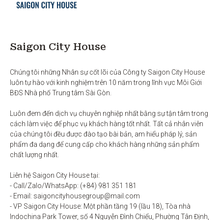
Saigon City House
Chúng tôi những Nhân sự cốt lõi của Công ty Saigon City House 
luôn tự hào với kinh nghiệm trên 10 năm trong lĩnh vực Môi Giới 
BĐS Nhà phố Trung tâm Sài Gòn. 

Luôn đem đến dịch vụ chuyên nghiệp nhất bằng sự tận tâm trong 
cách làm việc để phục vụ khách hàng tốt nhất. Tất cả nhân viên 
của chúng tôi đều được đào tạo bài bản, am hiểu pháp lý, sản 
phẩm đa dạng để cung cấp cho khách hàng những sản phẩm 
chất lượng nhất. 

Liên hệ Saigon City House tại: 

- Call/Zalo/WhatsApp: (+84) 981 351 181

- Email: saigoncityhousegroup@mail.com

- VP Saigon City House: Một phần tầng 19 (lầu 18), Tòa nhà 
Indochina Park Tower, số 4 Nguyễn Đình Chiểu, Phường Tân Định, 