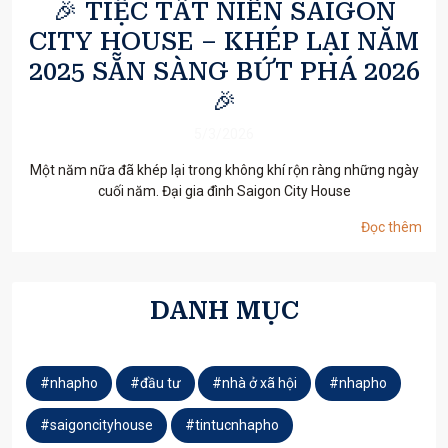
🎉 TIỆC TẤT NIÊN SAIGON
CITY HOUSE – KHÉP LẠI NĂM
2025 SẴN SÀNG BỨT PHÁ 2026
🎉
5/3/2026
Một năm nữa đã khép lại trong không khí rộn ràng những ngày
cuối năm. Đại gia đình Saigon City House
Đọc thêm
DANH MỤC
#nhapho
#đầu tư
#nhà ở xã hội
#nhapho
#saigoncityhouse
#tintucnhapho