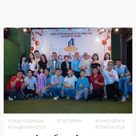
#SaigonCityHouse
#TiecTatNien
#YearEndParty
#TongKetNam2025
#ChaoDon2026