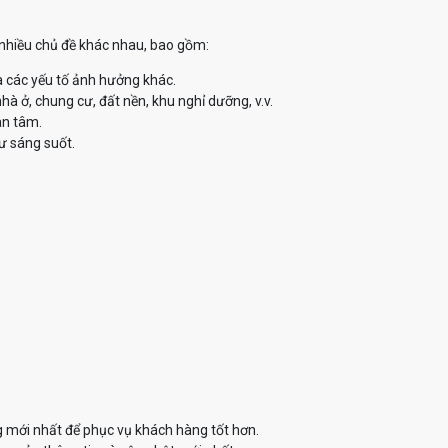
ề nhiều chủ đề khác nhau, bao gồm:
à các yếu tố ảnh hưởng khác.
à ở, chung cư, đất nền, khu nghỉ dưỡng, v.v.
an tâm.
ư sáng suốt.
g mới nhất để phục vụ khách hàng tốt hơn.