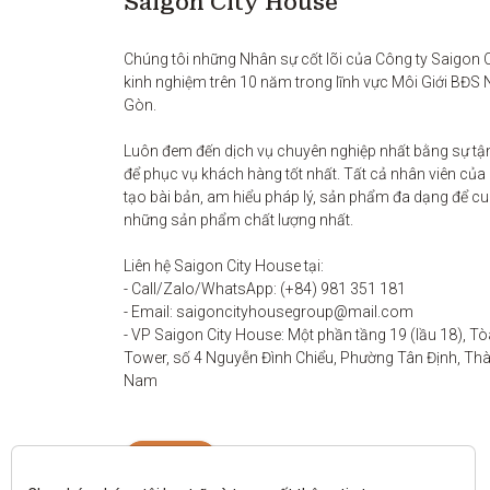
Saigon City House
Chúng tôi những Nhân sự cốt lõi của Công ty Saigon Ci
kinh nghiệm trên 10 năm trong lĩnh vực Môi Giới BĐS 
Gòn. 

Luôn đem đến dịch vụ chuyên nghiệp nhất bằng sự tận
để phục vụ khách hàng tốt nhất. Tất cả nhân viên của
tạo bài bản, am hiểu pháp lý, sản phẩm đa dạng để c
những sản phẩm chất lượng nhất. 

Liên hệ Saigon City House tại: 

- Call/Zalo/WhatsApp: (+84) 981 351 181

- Email: saigoncityhousegroup@mail.com

- VP Saigon City House: Một phần tầng 19 (lầu 18), Tò
Tower, số 4 Nguyễn Đình Chiểu, Phường Tân Định, Thàn
Nam
Liên hệ