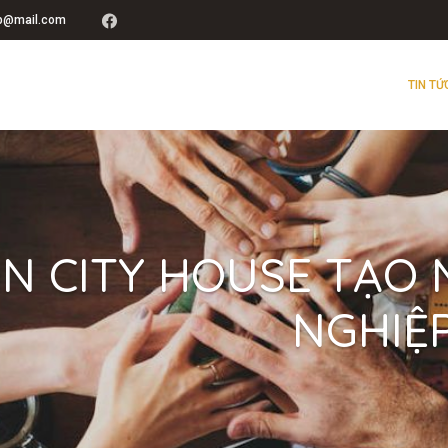
up@mail.com
TIN TỨ
N CITY HOUSE TẠO 
NGHIỆ