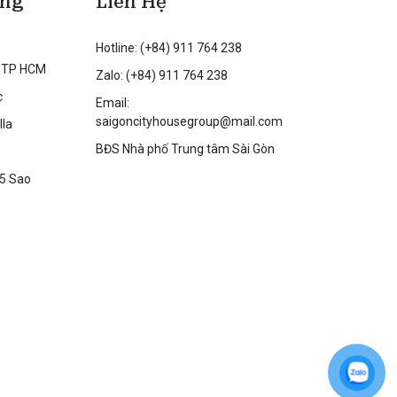
ộng
Liên Hệ
Hotline: (+84) 911 764 238
 TP HCM
Zalo: (+84) 911 764 238
c
Email:
saigoncityhousegroup@mail.com
lla
BĐS Nhà phố Trung tâm Sài Gòn
 5 Sao