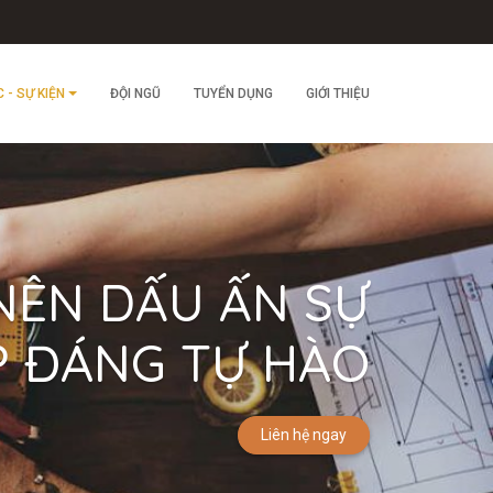
C - SỰ KIỆN
ĐỘI NGŨ
TUYỂN DỤNG
GIỚI THIỆU
NÊN DẤU ẤN SỰ
P ĐÁNG TỰ HÀO
Liên hệ ngay