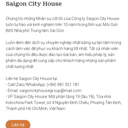
Saigon City House
Chúng tôi những Nhân sự cốt lõi của Công ty Saigon City House 
luôn tự hào với kinh nghiệm trên 10 năm trong lĩnh vực Môi Giới 
BĐS Nhà phố Trung tâm Sài Gòn. 

Luôn đem đến dịch vụ chuyên nghiệp nhất bằng sự tận tâm trong 
cách làm việc để phục vụ khách hàng tốt nhất. Tất cả nhân viên 
của chúng tôi đều được đào tạo bài bản, am hiểu pháp lý, sản 
phẩm đa dạng để cung cấp cho khách hàng những sản phẩm 
chất lượng nhất. 

Liên hệ Saigon City House tại: 

- Call/Zalo/WhatsApp: (+84) 981 351 181

- Email: saigoncityhousegroup@mail.com

- VP Saigon City House: Một phần tầng 19 (lầu 18), Tòa nhà 
Indochina Park Tower, số 4 Nguyễn Đình Chiểu, Phường Tân Định, 
Thành phố Hồ Chí Minh, Việt Nam
Liên hệ