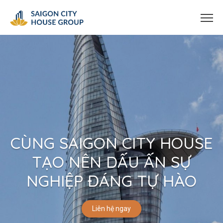
CÙNG SAIGON CITY HOUSE
TẠO NÊN DẤU ẤN SỰ
NGHIỆP ĐÁNG TỰ HÀO
Liên hệ ngay