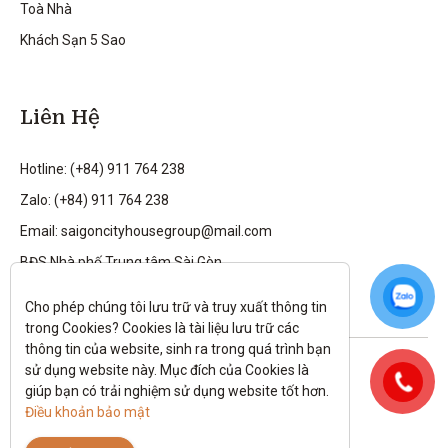
Toà Nhà
Khách Sạn 5 Sao
Liên Hệ
Hotline: (+84) 911 764 238
Zalo: (+84) 911 764 238
Email: saigoncityhousegroup@mail.com
BĐS Nhà phố Trung tâm Sài Gòn
Cho phép chúng tôi lưu trữ và truy xuất thông tin 
trong Cookies? Cookies là tài liệu lưu trữ các 
thông tin của website, sinh ra trong quá trình bạn 
Theo dõi tôi trên:
sử dụng website này. Mục đích của Cookies là 
giúp bạn có trải nghiệm sử dụng website tốt hơn. 
All rights reserved.
Điều khoản bảo mật
Chính sách bảo mật
|
Điều kiện và điều khoản