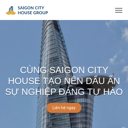
CÙNG SAIGON CITY
HOUSE TẠO NÊN DẤU ẤN
SỰ NGHIỆP ĐÁNG TỰ HÀO
Liên hệ ngay