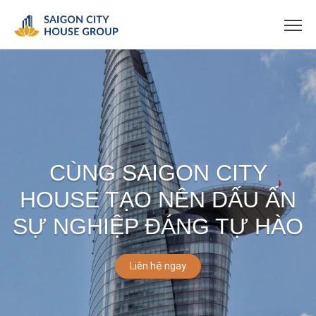
CÙNG SAIGON CITY
HOUSE TẠO NÊN DẤU ẤN
SỰ NGHIỆP ĐÁNG TỰ HÀO
Liên hệ ngay