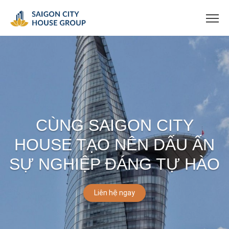
CÙNG SAIGON CITY
HOUSE TẠO NÊN DẤU ẤN
SỰ NGHIỆP ĐÁNG TỰ HÀO
Liên hệ ngay