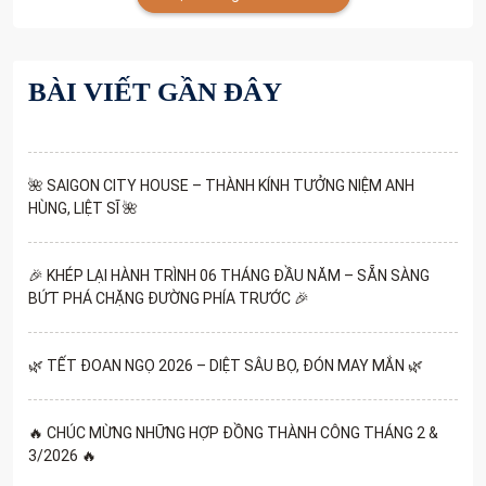
BÀI VIẾT GẦN ĐÂY
🌺 SAIGON CITY HOUSE – THÀNH KÍNH TƯỞNG NIỆM ANH
HÙNG, LIỆT SĨ 🌺
🎉 KHÉP LẠI HÀNH TRÌNH 06 THÁNG ĐẦU NĂM – SẴN SÀNG
BỨT PHÁ CHẶNG ĐƯỜNG PHÍA TRƯỚC 🎉
🌿 TẾT ĐOAN NGỌ 2026 – DIỆT SÂU BỌ, ĐÓN MAY MẮN 🌿
🔥 CHÚC MỪNG NHỮNG HỢP ĐỒNG THÀNH CÔNG THÁNG 2 &
3/2026 🔥