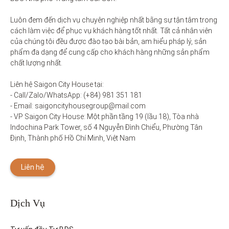
Luôn đem đến dịch vụ chuyên nghiệp nhất bằng sự tận tâm trong 
cách làm việc để phục vụ khách hàng tốt nhất. Tất cả nhân viên 
của chúng tôi đều được đào tạo bài bản, am hiểu pháp lý, sản 
phẩm đa dạng để cung cấp cho khách hàng những sản phẩm 
chất lượng nhất. 

Liên hệ Saigon City House tại: 

- Call/Zalo/WhatsApp: (+84) 981 351 181

- Email: saigoncityhousegroup@mail.com

- VP Saigon City House: Một phần tầng 19 (lầu 18), Tòa nhà 
Indochina Park Tower, số 4 Nguyễn Đình Chiểu, Phường Tân 
Định, Thành phố Hồ Chí Minh, Việt Nam
Liên hệ
Dịch Vụ