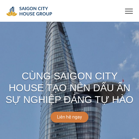
CÙNG SAIGON CITY
HOUSE TẠO NÊN DẤU ẤN
SỰ NGHIỆP ĐÁNG TỰ HÀO
Liên hệ ngay