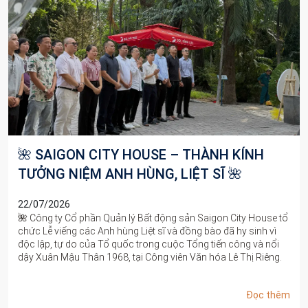
🎉 KHÉP LẠI HÀNH TRÌNH 06 THÁNG ĐẦU
NĂM – SẴN SÀNG BỨT PHÁ CHẶNG
ĐƯỜNG PHÍA TRƯỚC 🎉
13/07/2026
Vừa qua, Saigon City House đã tổ chức thành công buổi Tiệc
Tổng kết 06 tháng đầu năm 2026, đánh dấu một cột mốc ý
nghĩa trong hành trình phát triển của tập thể công ty.
Đọc thêm