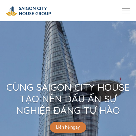
CÙNG SAIGON CITY HOUSE
TẠO NÊN DẤU ẤN SỰ
NGHIỆP ĐÁNG TỰ HÀO
Liên hệ ngay