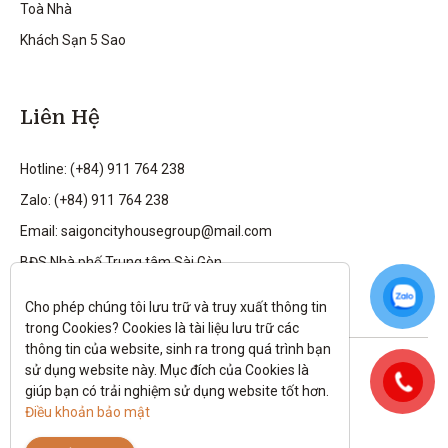
Toà Nhà
Khách Sạn 5 Sao
Liên Hệ
Hotline: (+84) 911 764 238
Zalo: (+84) 911 764 238
Email: saigoncityhousegroup@mail.com
BĐS Nhà phố Trung tâm Sài Gòn
Cho phép chúng tôi lưu trữ và truy xuất thông tin 
trong Cookies? Cookies là tài liệu lưu trữ các 
thông tin của website, sinh ra trong quá trình bạn 
Theo dõi tôi trên:
sử dụng website này. Mục đích của Cookies là 
giúp bạn có trải nghiệm sử dụng website tốt hơn. 
All rights reserved.
Điều khoản bảo mật
Chính sách bảo mật
|
Điều kiện và điều khoản