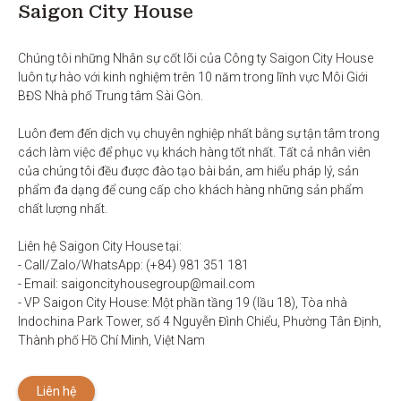
Saigon City House
Chúng tôi những Nhân sự cốt lõi của Công ty Saigon City House 
luôn tự hào với kinh nghiệm trên 10 năm trong lĩnh vực Môi Giới 
BĐS Nhà phố Trung tâm Sài Gòn. 

Luôn đem đến dịch vụ chuyên nghiệp nhất bằng sự tận tâm trong 
cách làm việc để phục vụ khách hàng tốt nhất. Tất cả nhân viên 
của chúng tôi đều được đào tạo bài bản, am hiểu pháp lý, sản 
phẩm đa dạng để cung cấp cho khách hàng những sản phẩm 
chất lượng nhất. 

Liên hệ Saigon City House tại: 

- Call/Zalo/WhatsApp: (+84) 981 351 181

- Email: saigoncityhousegroup@mail.com

- VP Saigon City House: Một phần tầng 19 (lầu 18), Tòa nhà 
Indochina Park Tower, số 4 Nguyễn Đình Chiểu, Phường Tân Định, 
Thành phố Hồ Chí Minh, Việt Nam
Liên hệ