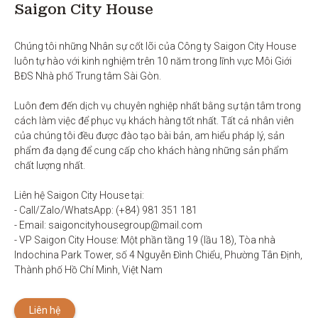
Saigon City House
Chúng tôi những Nhân sự cốt lõi của Công ty Saigon City House 
luôn tự hào với kinh nghiệm trên 10 năm trong lĩnh vực Môi Giới 
BĐS Nhà phố Trung tâm Sài Gòn. 

Luôn đem đến dịch vụ chuyên nghiệp nhất bằng sự tận tâm trong 
cách làm việc để phục vụ khách hàng tốt nhất. Tất cả nhân viên 
của chúng tôi đều được đào tạo bài bản, am hiểu pháp lý, sản 
phẩm đa dạng để cung cấp cho khách hàng những sản phẩm 
chất lượng nhất. 

Liên hệ Saigon City House tại: 

- Call/Zalo/WhatsApp: (+84) 981 351 181

- Email: saigoncityhousegroup@mail.com

- VP Saigon City House: Một phần tầng 19 (lầu 18), Tòa nhà 
Indochina Park Tower, số 4 Nguyễn Đình Chiểu, Phường Tân Định, 
Thành phố Hồ Chí Minh, Việt Nam
Liên hệ