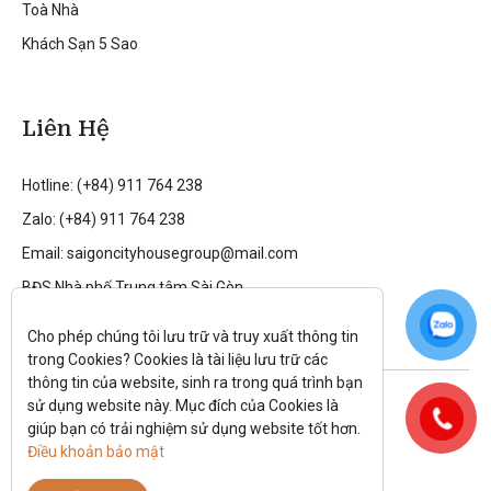
Toà Nhà
Khách Sạn 5 Sao
Liên Hệ
Hotline: (+84) 911 764 238
Zalo: (+84) 911 764 238
Email: saigoncityhousegroup@mail.com
BĐS Nhà phố Trung tâm Sài Gòn
Cho phép chúng tôi lưu trữ và truy xuất thông tin 
trong Cookies? Cookies là tài liệu lưu trữ các 
thông tin của website, sinh ra trong quá trình bạn 
Theo dõi tôi trên:
sử dụng website này. Mục đích của Cookies là 
giúp bạn có trải nghiệm sử dụng website tốt hơn. 
All rights reserved.
Điều khoản bảo mật
Chính sách bảo mật
|
Điều kiện và điều khoản