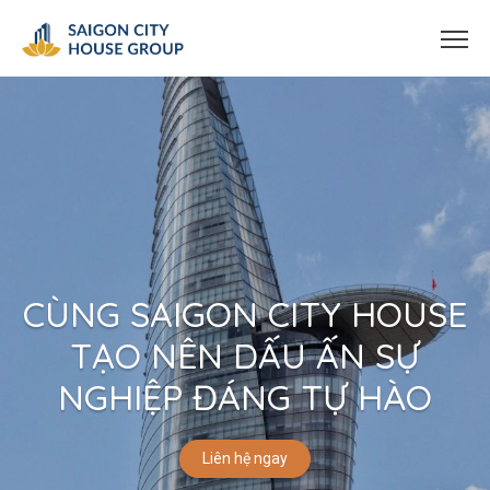
CÙNG SAIGON CITY HOUSE
TẠO NÊN DẤU ẤN SỰ
NGHIỆP ĐÁNG TỰ HÀO
Liên hệ ngay