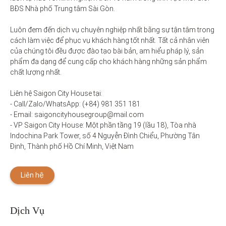
BĐS Nhà phố Trung tâm Sài Gòn. 

Luôn đem đến dịch vụ chuyên nghiệp nhất bằng sự tận tâm trong 
cách làm việc để phục vụ khách hàng tốt nhất. Tất cả nhân viên 
của chúng tôi đều được đào tạo bài bản, am hiểu pháp lý, sản 
phẩm đa dạng để cung cấp cho khách hàng những sản phẩm 
chất lượng nhất. 

Liên hệ Saigon City House tại: 

- Call/Zalo/WhatsApp: (+84) 981 351 181

- Email: saigoncityhousegroup@mail.com

- VP Saigon City House: Một phần tầng 19 (lầu 18), Tòa nhà 
Indochina Park Tower, số 4 Nguyễn Đình Chiểu, Phường Tân 
Định, Thành phố Hồ Chí Minh, Việt Nam
Liên hệ
Dịch Vụ