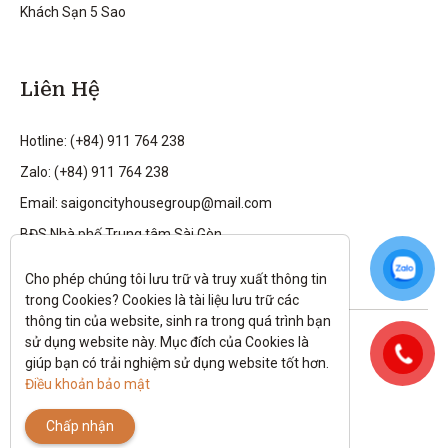
Khách Sạn 5 Sao
Liên Hệ
Hotline: (+84) 911 764 238
Zalo: (+84) 911 764 238
Email: saigoncityhousegroup@mail.com
BĐS Nhà phố Trung tâm Sài Gòn
Cho phép chúng tôi lưu trữ và truy xuất thông tin 
trong Cookies? Cookies là tài liệu lưu trữ các 
thông tin của website, sinh ra trong quá trình bạn 
Theo dõi tôi trên:
sử dụng website này. Mục đích của Cookies là 
giúp bạn có trải nghiệm sử dụng website tốt hơn. 
All rights reserved.
Điều khoản bảo mật
Chính sách bảo mật
|
Điều kiện và điều khoản
Chấp nhận