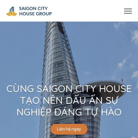
CÙNG SAIGON CITY HOUSE
TẠO NÊN DẤU ẤN SỰ
NGHIỆP ĐÁNG TỰ HÀO
Liên hệ ngay