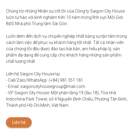
Chúng tôi những Nhân sự cốt lõi của Công ty Saigon City House 
luôn tự hào với kinh nghiệm trên 10 năm trong lĩnh vực Môi Giới 
BĐS Nhà phố Trung tâm Sài Gòn. 

Luôn đem đến dịch vụ chuyên nghiệp nhất bằng sự tận tâm trong 
cách làm việc để phục vụ khách hàng tốt nhất. Tất cả nhân viên 
của chúng tôi đều được đào tạo bài bản, am hiểu pháp lý, sản 
phẩm đa dạng để cung cấp cho khách hàng những sản phẩm 
chất lượng nhất. 

Liên hệ Saigon City House tại: 

- Call/Zalo/WhatsApp: (+84) 981 351 181

- Email: saigoncityhousegroup@mail.com

- VP Saigon City House: Một phần tầng 19 (lầu 18), Tòa nhà 
Indochina Park Tower, số 4 Nguyễn Đình Chiểu, Phường Tân Định, 
Thành phố Hồ Chí Minh, Việt Nam
Liên hệ