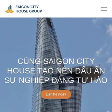
CÙNG SAIGON CITY
HOUSE TẠO NÊN DẤU ẤN
SỰ NGHIỆP ĐÁNG TỰ HÀO
Liên hệ ngay