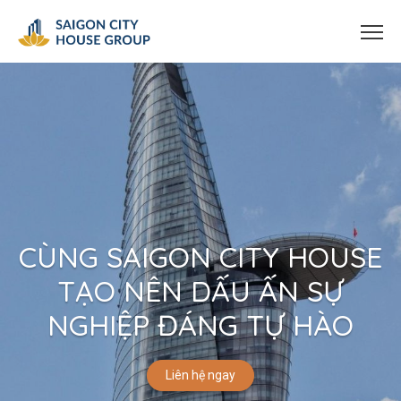
CÙNG SAIGON CITY HOUSE
TẠO NÊN DẤU ẤN SỰ
NGHIỆP ĐÁNG TỰ HÀO
Liên hệ ngay