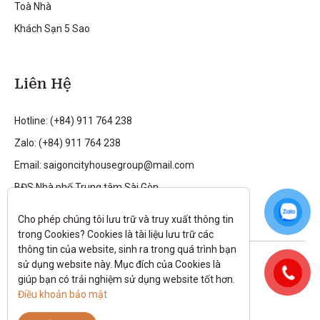
Toà Nhà
Khách Sạn 5 Sao
Liên Hệ
Hotline: (+84) 911 764 238
Zalo: (+84) 911 764 238
Email: saigoncityhousegroup@mail.com
BĐS Nhà phố Trung tâm Sài Gòn
Cho phép chúng tôi lưu trữ và truy xuất thông tin 
trong Cookies? Cookies là tài liệu lưu trữ các 
thông tin của website, sinh ra trong quá trình bạn 
Theo dõi tôi trên:
sử dụng website này. Mục đích của Cookies là 
giúp bạn có trải nghiệm sử dụng website tốt hơn. 
All rights reserved.
Điều khoản bảo mật
Chính sách bảo mật
|
Điều kiện và điều khoản