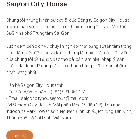
Saigon City House
Chúng tôi những Nhân sự cốt lõi của Công ty Saigon City House 
luôn tự hào với kinh nghiệm trên 10 năm trong lĩnh vực Môi Giới 
BĐS Nhà phố Trung tâm Sài Gòn. 

Luôn đem đến dịch vụ chuyên nghiệp nhất bằng sự tận tâm trong 
cách làm việc để phục vụ khách hàng tốt nhất. Tất cả nhân viên 
của chúng tôi đều được đào tạo bài bản, am hiểu pháp lý, sản 
phẩm đa dạng để cung cấp cho khách hàng những sản phẩm 
chất lượng nhất. 

Liên hệ Saigon City House tại: 

- Call/Zalo/WhatsApp: (+84) 981 351 181

- Email: saigoncityhousegroup@mail.com

- VP Saigon City House: Một phần tầng 19 (lầu 18), Tòa nhà 
Indochina Park Tower, số 4 Nguyễn Đình Chiểu, Phường Tân Định, 
Thành phố Hồ Chí Minh, Việt Nam
Liên hệ