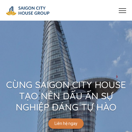
CÙNG SAIGON CITY HOUSE
TẠO NÊN DẤU ẤN SỰ
NGHIỆP ĐÁNG TỰ HÀO
Liên hệ ngay