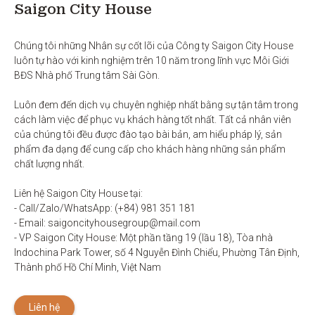
Saigon City House
Chúng tôi những Nhân sự cốt lõi của Công ty Saigon City House 
luôn tự hào với kinh nghiệm trên 10 năm trong lĩnh vực Môi Giới 
BĐS Nhà phố Trung tâm Sài Gòn. 

Luôn đem đến dịch vụ chuyên nghiệp nhất bằng sự tận tâm trong 
cách làm việc để phục vụ khách hàng tốt nhất. Tất cả nhân viên 
của chúng tôi đều được đào tạo bài bản, am hiểu pháp lý, sản 
phẩm đa dạng để cung cấp cho khách hàng những sản phẩm 
chất lượng nhất. 

Liên hệ Saigon City House tại: 

- Call/Zalo/WhatsApp: (+84) 981 351 181

- Email: saigoncityhousegroup@mail.com

- VP Saigon City House: Một phần tầng 19 (lầu 18), Tòa nhà 
Indochina Park Tower, số 4 Nguyễn Đình Chiểu, Phường Tân Định, 
Thành phố Hồ Chí Minh, Việt Nam
Liên hệ