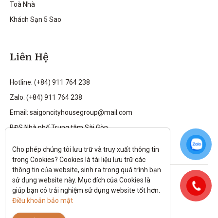
Toà Nhà
Khách Sạn 5 Sao
Liên Hệ
Hotline: (+84) 911 764 238
Zalo: (+84) 911 764 238
Email: saigoncityhousegroup@mail.com
BĐS Nhà phố Trung tâm Sài Gòn
Cho phép chúng tôi lưu trữ và truy xuất thông tin 
trong Cookies? Cookies là tài liệu lưu trữ các 
thông tin của website, sinh ra trong quá trình bạn 
Theo dõi tôi trên:
sử dụng website này. Mục đích của Cookies là 
giúp bạn có trải nghiệm sử dụng website tốt hơn. 
All rights reserved.
Điều khoản bảo mật
Chính sách bảo mật
|
Điều kiện và điều khoản