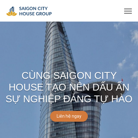
CÙNG SAIGON CITY
HOUSE TẠO NÊN DẤU ẤN
SỰ NGHIỆP ĐÁNG TỰ HÀO
Liên hệ ngay