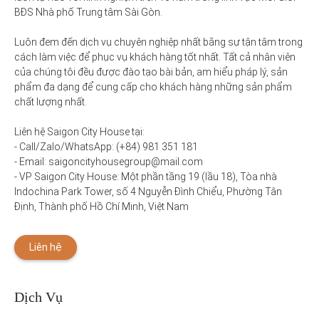
BĐS Nhà phố Trung tâm Sài Gòn. 

Luôn đem đến dịch vụ chuyên nghiệp nhất bằng sự tận tâm trong 
cách làm việc để phục vụ khách hàng tốt nhất. Tất cả nhân viên 
của chúng tôi đều được đào tạo bài bản, am hiểu pháp lý, sản 
phẩm đa dạng để cung cấp cho khách hàng những sản phẩm 
chất lượng nhất. 

Liên hệ Saigon City House tại: 

- Call/Zalo/WhatsApp: (+84) 981 351 181

- Email: saigoncityhousegroup@mail.com

- VP Saigon City House: Một phần tầng 19 (lầu 18), Tòa nhà 
Indochina Park Tower, số 4 Nguyễn Đình Chiểu, Phường Tân 
Định, Thành phố Hồ Chí Minh, Việt Nam
Liên hệ
Dịch Vụ