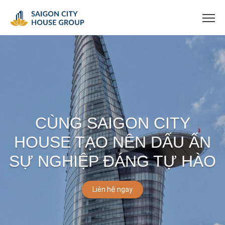
CÙNG SAIGON CITY
HOUSE TẠO NÊN DẤU ẤN
SỰ NGHIỆP ĐÁNG TỰ HÀO
Liên hệ ngay