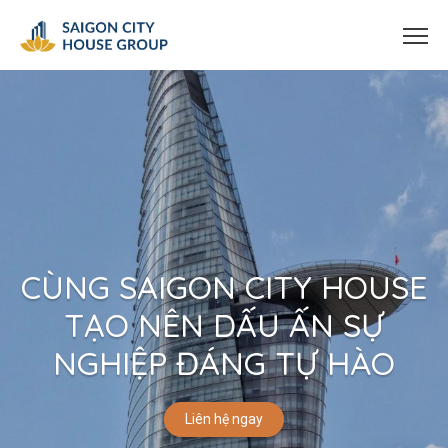
CÙNG SAIGON CITY HOUSE
TẠO NÊN DẤU ẤN SỰ
NGHIỆP ĐÁNG TỰ HÀO
Liên hệ ngay