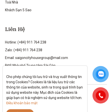
Toà Nhà
Khách Sạn 5 Sao
Liên Hệ
Hotline: (+84) 911 764 238
Zalo: (+84) 911 764 238
Email: saigoncityhousegroup@mail.com
BĐS Nhà phố Trung tâm Sài Gòn
Cho phép chúng tôi lưu trữ và truy xuất thông tin 
trong Cookies? Cookies là tài liệu lưu trữ các 
thông tin của website, sinh ra trong quá trình bạn 
Theo dõi tôi trên:
sử dụng website này. Mục đích của Cookies là 
giúp bạn có trải nghiệm sử dụng website tốt hơn. 
All rights reserved.
Điều khoản bảo mật
Chính sách bảo mật
|
Điều kiện và điều khoản