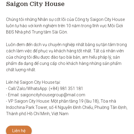
Saigon City House
Chúng tôi những Nhân sự cốt lõi của Công ty Saigon City House 
luôn tự hào với kinh nghiệm trên 10 năm trong lĩnh vực Môi Giới 
BĐS Nhà phố Trung tâm Sài Gòn. 

Luôn đem đến dịch vụ chuyên nghiệp nhất bằng sự tận tâm trong 
cách làm việc để phục vụ khách hàng tốt nhất. Tất cả nhân viên 
của chúng tôi đều được đào tạo bài bản, am hiểu pháp lý, sản 
phẩm đa dạng để cung cấp cho khách hàng những sản phẩm 
chất lượng nhất. 

Liên hệ Saigon City House tại: 

- Call/Zalo/WhatsApp: (+84) 981 351 181

- Email: saigoncityhousegroup@mail.com

- VP Saigon City House: Một phần tầng 19 (lầu 18), Tòa nhà 
Indochina Park Tower, số 4 Nguyễn Đình Chiểu, Phường Tân Định, 
Thành phố Hồ Chí Minh, Việt Nam
Liên hệ