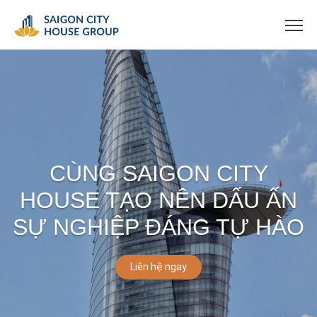
CÙNG SAIGON CITY
HOUSE TẠO NÊN DẤU ẤN
SỰ NGHIỆP ĐÁNG TỰ HÀO
Liên hệ ngay