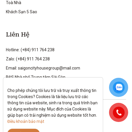
Toà Nhà
Khách Sạn 5 Sao
Liên Hệ
Hotline: (+84) 911 764 238
Zalo: (+84) 911 764 238
Email: saigoncityhousegroup@mail.com
BĐS Nhà phố Trung tâm Sài Gòn
Cho phép chúng tôi lưu trữ và truy xuất thông tin 
trong Cookies? Cookies là tài liệu lưu trữ các 
thông tin của website, sinh ra trong quá trình bạn 
Theo dõi tôi trên:
sử dụng website này. Mục đích của Cookies là 
giúp bạn có trải nghiệm sử dụng website tốt hơn. 
All rights reserved.
Điều khoản bảo mật
Chính sách bảo mật
|
Điều kiện và điều khoản