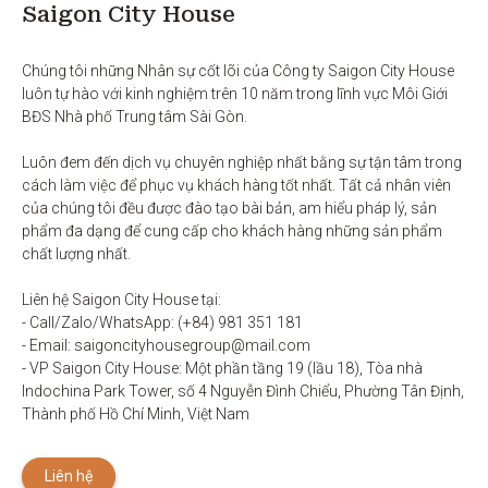
Saigon City House
Chúng tôi những Nhân sự cốt lõi của Công ty Saigon City House 
luôn tự hào với kinh nghiệm trên 10 năm trong lĩnh vực Môi Giới 
BĐS Nhà phố Trung tâm Sài Gòn. 

Luôn đem đến dịch vụ chuyên nghiệp nhất bằng sự tận tâm trong 
cách làm việc để phục vụ khách hàng tốt nhất. Tất cả nhân viên 
của chúng tôi đều được đào tạo bài bản, am hiểu pháp lý, sản 
phẩm đa dạng để cung cấp cho khách hàng những sản phẩm 
chất lượng nhất. 

Liên hệ Saigon City House tại: 

- Call/Zalo/WhatsApp: (+84) 981 351 181

- Email: saigoncityhousegroup@mail.com

- VP Saigon City House: Một phần tầng 19 (lầu 18), Tòa nhà 
Indochina Park Tower, số 4 Nguyễn Đình Chiểu, Phường Tân Định, 
Thành phố Hồ Chí Minh, Việt Nam
Liên hệ