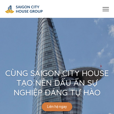
CÙNG SAIGON CITY HOUSE
TẠO NÊN DẤU ẤN SỰ
NGHIỆP ĐÁNG TỰ HÀO
Liên hệ ngay