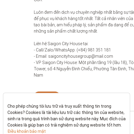
Luôn đem đến dịch vụ chuyên nghiệp nhất bằng sự tận
để phục vụ khách hàng tốt nhất. Tất cả nhân viên của
tạo bài bản, am hiểu pháp lý, sản phẩm đa dạng để c
những sản phẩm chất lượng nhất. 

Liên hệ Saigon City House tại: 

- Call/Zalo/WhatsApp: (+84) 981 351 181

- Email: saigoncityhousegroup@mail.com

- VP Saigon City House: Một phần tầng 19 (lầu 18), Tò
Tower, số 4 Nguyễn Đình Chiểu, Phường Tân Định, Thà
Nam
Liên hệ
Cho phép chúng tôi lưu trữ và truy xuất thông tin trong 
Cookies? Cookies là tài liệu lưu trữ các thông tin của website, 
sinh ra trong quá trình bạn sử dụng website này. Mục đích của 
Cookies là giúp bạn có trải nghiệm sử dụng website tốt hơn. 
Điều khoản bảo mật