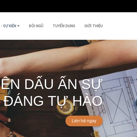
- SỰ KIỆN
ĐỘI NGŨ
TUYỂN DỤNG
GIỚI THIỆU
NÊN DẤU ẤN SỰ
 ĐÁNG TỰ HÀO
Liên hệ ngay