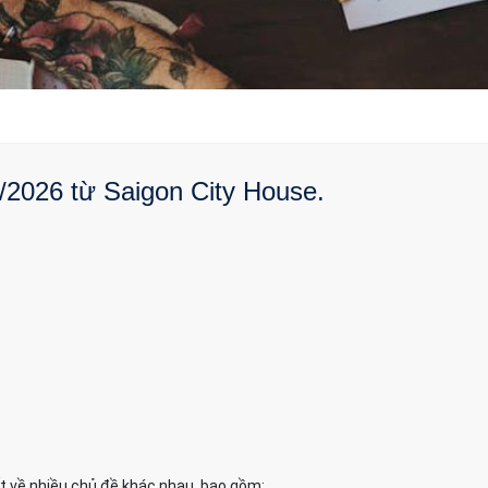
/2026 từ Saigon City House.
ết về nhiều chủ đề khác nhau, bao gồm: