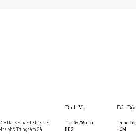
Dịch Vụ
Bất Độ
ity House luôn tự hào với 
Tư vấn đầu Tư
Trung Tâ
Nhà phố Trung tâm Sài 
BĐS
HCM