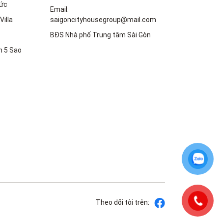
ức
Email:
Villa
saigoncityhousegroup@mail.com
BĐS Nhà phố Trung tâm Sài Gòn
n 5 Sao
Theo dõi tôi trên: