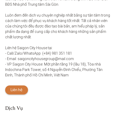
BĐS Nhà phố Trung tâm Sài Gòn. 

Luôn đem đến dịch vụ chuyên nghiệp nhất bằng sự tận tâm trong 
cách làm việc để phục vụ khách hàng tốt nhất. Tất cả nhân viên 
của chúng tôi đều được đào tạo bài bản, am hiểu pháp lý, sản 
phẩm đa dạng để cung cấp cho khách hàng những sản phẩm 
chất lượng nhất. 

Liên hệ Saigon City House tại: 

- Call/Zalo/WhatsApp: (+84) 981 351 181

- Email: saigoncityhousegroup@mail.com

- VP Saigon City House: Một phần tầng 19 (lầu 18), Tòa nhà 
Indochina Park Tower, số 4 Nguyễn Đình Chiểu, Phường Tân 
Định, Thành phố Hồ Chí Minh, Việt Nam
Liên hệ
Dịch Vụ