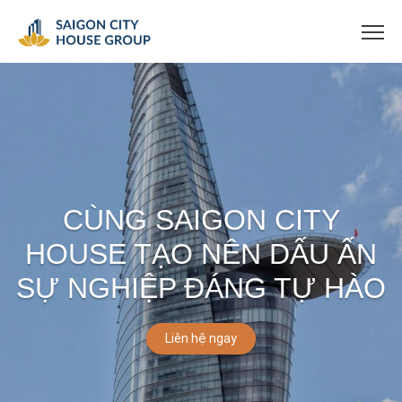
CÙNG SAIGON CITY
HOUSE TẠO NÊN DẤU ẤN
SỰ NGHIỆP ĐÁNG TỰ HÀO
Liên hệ ngay