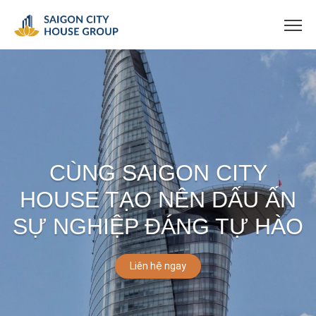
CÙNG SAIGON CITY
HOUSE TẠO NÊN DẤU ẤN
SỰ NGHIỆP ĐÁNG TỰ HÀO
Liên hệ ngay