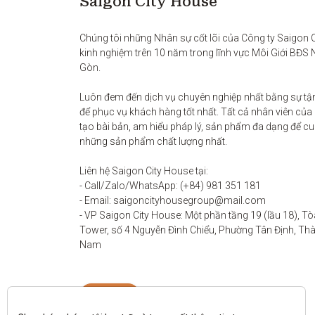
Saigon City House
Chúng tôi những Nhân sự cốt lõi của Công ty Saigon Ci
kinh nghiệm trên 10 năm trong lĩnh vực Môi Giới BĐS 
Gòn. 

Luôn đem đến dịch vụ chuyên nghiệp nhất bằng sự tận
để phục vụ khách hàng tốt nhất. Tất cả nhân viên của
tạo bài bản, am hiểu pháp lý, sản phẩm đa dạng để c
những sản phẩm chất lượng nhất. 

Liên hệ Saigon City House tại: 

- Call/Zalo/WhatsApp: (+84) 981 351 181

- Email: saigoncityhousegroup@mail.com

- VP Saigon City House: Một phần tầng 19 (lầu 18), Tò
Tower, số 4 Nguyễn Đình Chiểu, Phường Tân Định, Thàn
Nam
Liên hệ