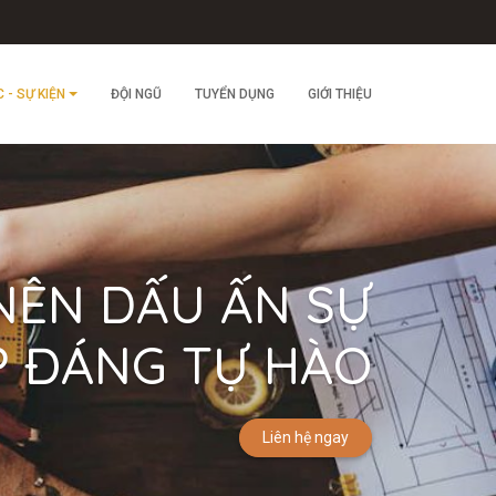
C - SỰ KIỆN
ĐỘI NGŨ
TUYỂN DỤNG
GIỚI THIỆU
NÊN DẤU ẤN SỰ
P ĐÁNG TỰ HÀO
Liên hệ ngay