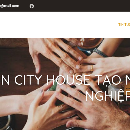
up@mail.com
TIN TỨ
N CITY HOUSE TẠO 
NGHIỆ