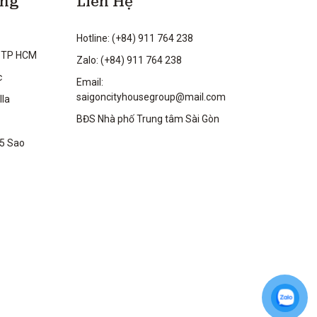
ộng
Liên Hệ
Hotline: (+84) 911 764 238
 TP HCM
Zalo: (+84) 911 764 238
c
Email:
saigoncityhousegroup@mail.com
lla
BĐS Nhà phố Trung tâm Sài Gòn
 5 Sao