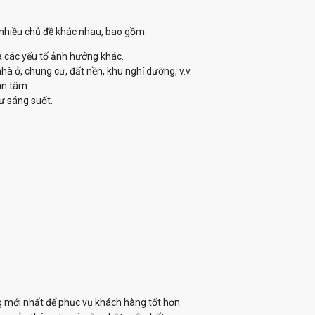
ề nhiều chủ đề khác nhau, bao gồm:
à các yếu tố ảnh hưởng khác.
à ở, chung cư, đất nền, khu nghỉ dưỡng, v.v.
an tâm.
ư sáng suốt.
g mới nhất để phục vụ khách hàng tốt hơn.