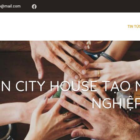
up@mail.com
TIN TỨ
N CITY HOUSE TẠO 
NGHIỆ