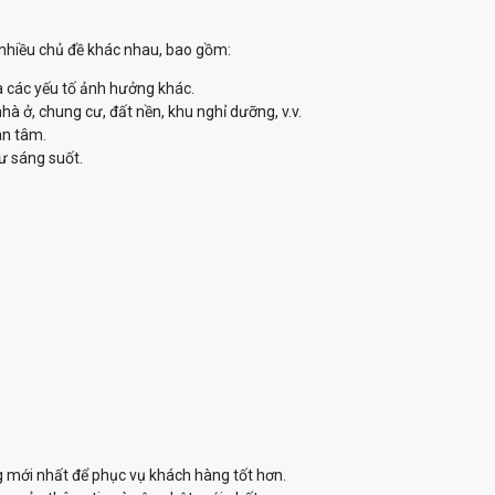
ề nhiều chủ đề khác nhau, bao gồm:
à các yếu tố ảnh hưởng khác.
à ở, chung cư, đất nền, khu nghỉ dưỡng, v.v.
an tâm.
ư sáng suốt.
g mới nhất để phục vụ khách hàng tốt hơn.