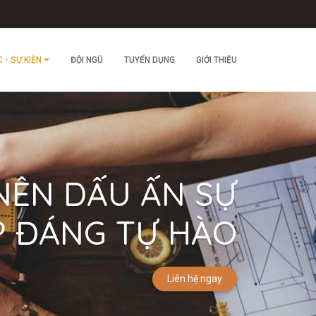
C - SỰ KIỆN
ĐỘI NGŨ
TUYỂN DỤNG
GIỚI THIỆU
NÊN DẤU ẤN SỰ
P ĐÁNG TỰ HÀO
Liên hệ ngay