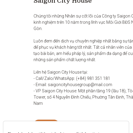
Saigon City House
Chúng tôi những Nhân sự cốt lõi của Công ty Saigon Ci
kinh nghiệm trên 10 năm trong lĩnh vực Môi Giới BĐS 
Gòn. 

Luôn đem đến dịch vụ chuyên nghiệp nhất bằng sự tận
để phục vụ khách hàng tốt nhất. Tất cả nhân viên của
tạo bài bản, am hiểu pháp lý, sản phẩm đa dạng để c
những sản phẩm chất lượng nhất. 

Liên hệ Saigon City House tại: 

- Call/Zalo/WhatsApp: (+84) 981 351 181

- Email: saigoncityhousegroup@mail.com

- VP Saigon City House: Một phần tầng 19 (lầu 18), Tò
Tower, số 4 Nguyễn Đình Chiểu, Phường Tân Định, Thàn
Nam
Liên hệ