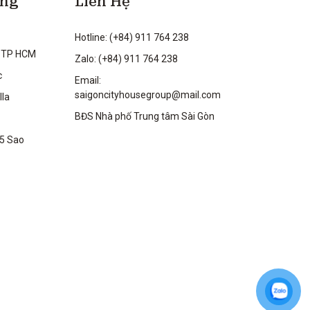
ộng
Liên Hệ
Hotline: (+84) 911 764 238
 TP HCM
Zalo: (+84) 911 764 238
c
Email:
saigoncityhousegroup@mail.com
lla
BĐS Nhà phố Trung tâm Sài Gòn
 5 Sao