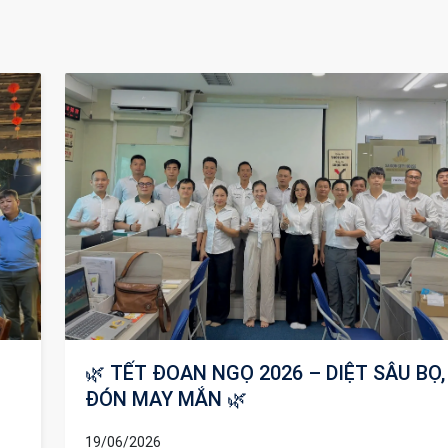
Ọ,
🔥 CHÚC MỪNG NHỮNG HỢP ĐỒNG
THÀNH CÔNG THÁNG 2 & 3/2026 🔥
14/04/2026