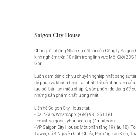
Saigon City House
Chúng tôi những Nhân sự cốt lõi của Công ty Saigon C
kinh nghiệm trên 10 năm trong lĩnh vực Môi Giới BĐS 
Gòn. 

Luôn đem đến dịch vụ chuyên nghiệp nhất bằng sự tận
để phục vụ khách hàng tốt nhất. Tất cả nhân viên của
tạo bài bản, am hiểu pháp lý, sản phẩm đa dạng để c
những sản phẩm chất lượng nhất. 

Liên hệ Saigon City House tại: 

- Call/Zalo/WhatsApp: (+84) 981 351 181

- Email: saigoncityhousegroup@mail.com

- VP Saigon City House: Một phần tầng 19 (lầu 18), Tò
Tower, số 4 Nguyễn Đình Chiểu, Phường Tân Định, Thà