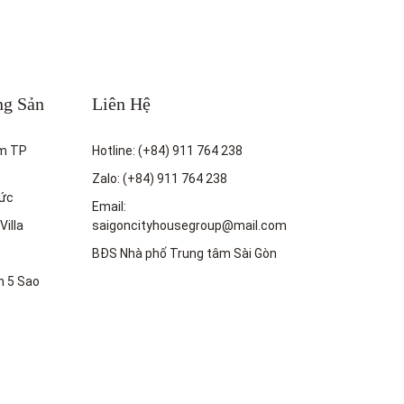
ng Sản
Liên Hệ
m TP
Hotline: (+84) 911 764 238
Zalo: (+84) 911 764 238
ức
Email:
Villa
saigoncityhousegroup@mail.com
BĐS Nhà phố Trung tâm Sài Gòn
n 5 Sao