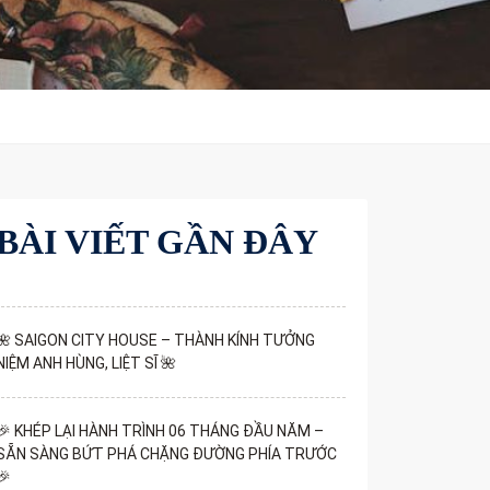
BÀI VIẾT GẦN ĐÂY
🌺 SAIGON CITY HOUSE – THÀNH KÍNH TƯỞNG
NIỆM ANH HÙNG, LIỆT SĨ 🌺
🎉 KHÉP LẠI HÀNH TRÌNH 06 THÁNG ĐẦU NĂM –
SẴN SÀNG BỨT PHÁ CHẶNG ĐƯỜNG PHÍA TRƯỚC
🎉