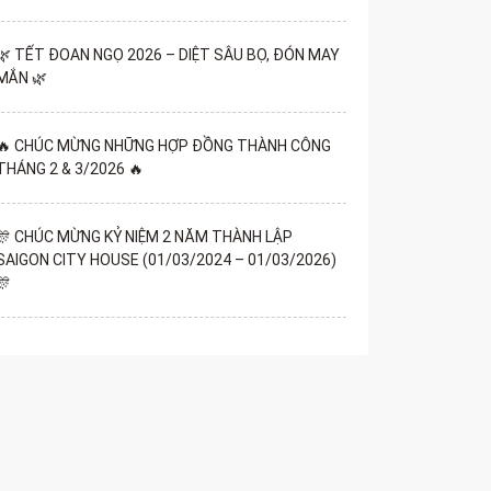
🌿 TẾT ĐOAN NGỌ 2026 – DIỆT SÂU BỌ, ĐÓN MAY
MẮN 🌿
🔥 CHÚC MỪNG NHỮNG HỢP ĐỒNG THÀNH CÔNG
THÁNG 2 & 3/2026 🔥
🎊 CHÚC MỪNG KỶ NIỆM 2 NĂM THÀNH LẬP
SAIGON CITY HOUSE (01/03/2024 – 01/03/2026)
🎊