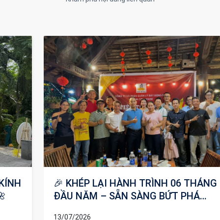
NG
🌿 TẾT ĐOAN NGỌ 2026 – DIỆT SÂU B
ĐÓN MAY MẮN 🌿
19/06/2026