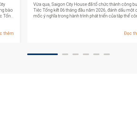
g buổi
🌿 Hòa cùng không khí Tết Đoan Ngọ (mùng 5 tháng 5
ột cột
âm lịch), đại gia đình Saigon City House đã cùng nhau
ể công
dâng hương, thụ lộc và gửi gắm những lời chúc tốt đẹ
cho một c
c thêm
Đọc t