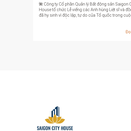
on City
Vừa qua, Saigon City House đã tổ chức thành côn
và đồng bào
Tiệc Tổng kết 06 tháng đầu năm 2026, đánh dấu m
g cuộc Tổng
mốc ý nghĩa trong hành trình phát triển của tập th
Công viên
ty.
Đọc thêm
Đọ