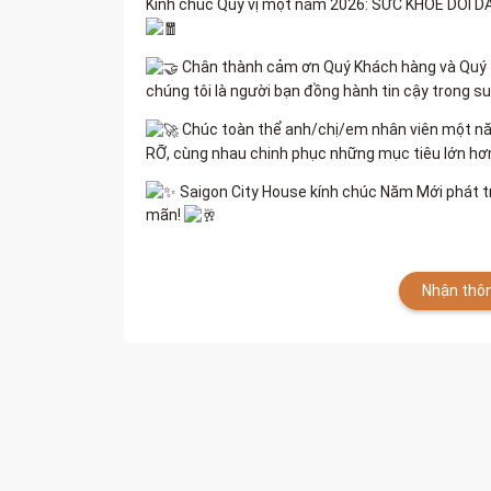
Kính chúc Quý vị một năm 2026: SỨC KHỎE DỒI
Chân thành cảm ơn Quý Khách hàng và Quý Đố
chúng tôi là người bạn đồng hành tin cậy trong su
Chúc toàn thể anh/chị/em nhân viên một 
RỠ, cùng nhau chinh phục những mục tiêu lớn hơ
Saigon City House kính chúc Năm Mới phát tr
mãn!
Nhận thôn