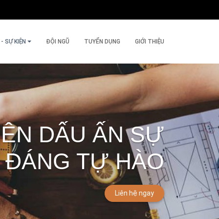
- SỰ KIỆN
ĐỘI NGŨ
TUYỂN DỤNG
GIỚI THIỆU
NÊN DẤU ẤN SỰ
 ĐÁNG TỰ HÀO
Liên hệ ngay