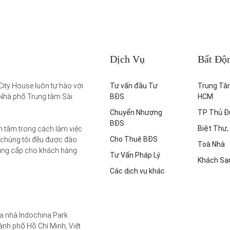
Dịch Vụ
Bất Độ
ity House luôn tự hào với 
Tư vấn đầu Tư
Trung Tâ
Nhà phố Trung tâm Sài 
BĐS
HCM
Chuyển Nhượng
TP Thủ Đ
BĐS
Biệt Thự, 
 tâm trong cách làm việc 
Cho Thuê BĐS
 chúng tôi đều được đào 
Toà Nhà
ung cấp cho khách hàng 
Tư Vấn Pháp Lý
Khách Sạ
Các dịch vụ khác
a nhà Indochina Park 
nh phố Hồ Chí Minh, Việt 