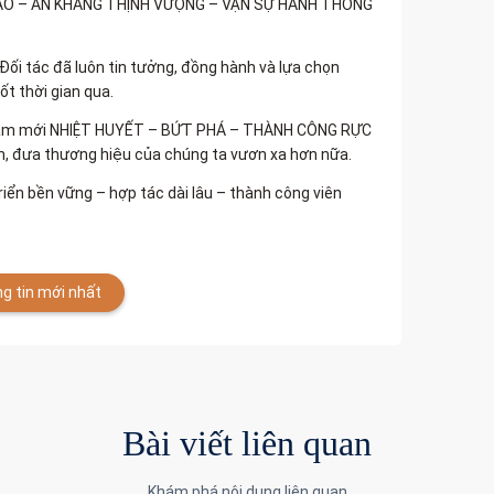
 DÀO – AN KHANG THỊNH VƯỢNG – VẠN SỰ HANH THÔNG
i tác đã luôn tin tưởng, đồng hành và lựa chọn
ốt thời gian qua.
năm mới NHIỆT HUYẾT – BỨT PHÁ – THÀNH CÔNG RỰC
n, đưa thương hiệu của chúng ta vươn xa hơn nữa.
iển bền vững – hợp tác dài lâu – thành công viên
g tin mới nhất
Bài viết liên quan
Khám phá nội dung liên quan