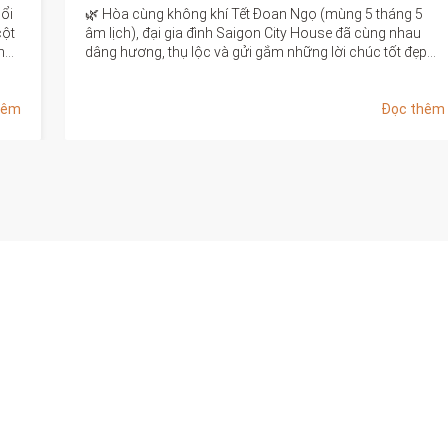
Hai tháng đầu năm bùng nổ với những tín hiệu tích cực,
Saigon City House tự hào chúc mừng toàn thể anh chị
p
em đã nỗ lực hết mình để mang về những hợp đồng giá
hặng đường phía trước thật nhiều thuận lợi. 🌿
trị!
hêm
Đọc thêm