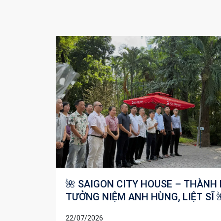
NH KÍNH
🎉 KHÉP LẠI HÀNH TRÌNH 06 THÁ
Ĩ 🌺
ĐẦU NĂM – SẴN SÀNG BỨT PHÁ
CHẶNG ĐƯỜNG PHÍA TRƯỚC 🎉
13/07/2026