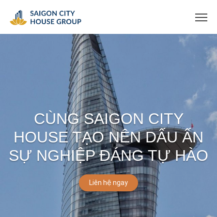
CÙNG SAIGON CITY
HOUSE TẠO NÊN DẤU ẤN
SỰ NGHIỆP ĐÁNG TỰ HÀO
Liên hệ ngay