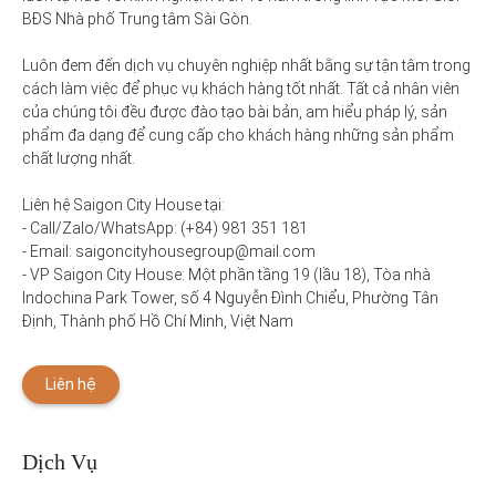
BĐS Nhà phố Trung tâm Sài Gòn. 

Luôn đem đến dịch vụ chuyên nghiệp nhất bằng sự tận tâm trong 
cách làm việc để phục vụ khách hàng tốt nhất. Tất cả nhân viên 
của chúng tôi đều được đào tạo bài bản, am hiểu pháp lý, sản 
phẩm đa dạng để cung cấp cho khách hàng những sản phẩm 
chất lượng nhất. 

Liên hệ Saigon City House tại: 

- Call/Zalo/WhatsApp: (+84) 981 351 181

- Email: saigoncityhousegroup@mail.com

- VP Saigon City House: Một phần tầng 19 (lầu 18), Tòa nhà 
Indochina Park Tower, số 4 Nguyễn Đình Chiểu, Phường Tân 
Định, Thành phố Hồ Chí Minh, Việt Nam
Liên hệ
Dịch Vụ