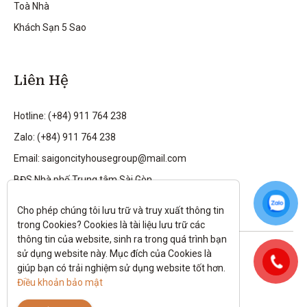
Toà Nhà
Khách Sạn 5 Sao
Liên Hệ
Hotline: (+84) 911 764 238
Zalo: (+84) 911 764 238
Email: saigoncityhousegroup@mail.com
BĐS Nhà phố Trung tâm Sài Gòn
Cho phép chúng tôi lưu trữ và truy xuất thông tin 
trong Cookies? Cookies là tài liệu lưu trữ các 
thông tin của website, sinh ra trong quá trình bạn 
Theo dõi tôi trên:
sử dụng website này. Mục đích của Cookies là 
giúp bạn có trải nghiệm sử dụng website tốt hơn. 
All rights reserved.
Điều khoản bảo mật
Chính sách bảo mật
|
Điều kiện và điều khoản