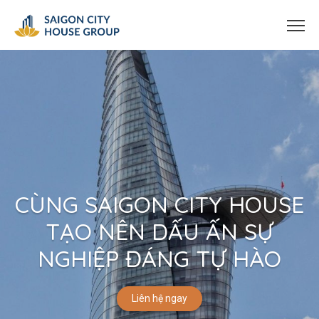
CÙNG SAIGON CITY HOUSE
TẠO NÊN DẤU ẤN SỰ
NGHIỆP ĐÁNG TỰ HÀO
Liên hệ ngay