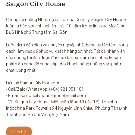
Saigon City House
Chúng tôi những Nhân sự cốt lõi của Công ty Saigon City House 
luôn tự hào với kinh nghiệm trên 10 năm trong lĩnh vực Môi Giới 
BĐS Nhà phố Trung tâm Sài Gòn. 

Luôn đem đến dịch vụ chuyên nghiệp nhất bằng sự tận tâm trong 
cách làm việc để phục vụ khách hàng tốt nhất. Tất cả nhân viên 
của chúng tôi đều được đào tạo bài bản, am hiểu pháp lý, sản 
phẩm đa dạng để cung cấp cho khách hàng những sản phẩm 
chất lượng nhất. 

Liên hệ Saigon City House tại: 

- Call/Zalo/WhatsApp: (+84) 981 351 181

- Email: saigoncityhousegroup@mail.com

- VP Saigon City House: Một phần tầng 19 (lầu 18), Tòa nhà 
Indochina Park Tower, số 4 Nguyễn Đình Chiểu, Phường Tân Định, 
Thành phố Hồ Chí Minh, Việt Nam
Liên hệ