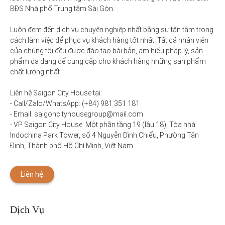
BĐS Nhà phố Trung tâm Sài Gòn. 

Luôn đem đến dịch vụ chuyên nghiệp nhất bằng sự tận tâm trong 
cách làm việc để phục vụ khách hàng tốt nhất. Tất cả nhân viên 
của chúng tôi đều được đào tạo bài bản, am hiểu pháp lý, sản 
phẩm đa dạng để cung cấp cho khách hàng những sản phẩm 
chất lượng nhất. 

Liên hệ Saigon City House tại: 

- Call/Zalo/WhatsApp: (+84) 981 351 181

- Email: saigoncityhousegroup@mail.com

- VP Saigon City House: Một phần tầng 19 (lầu 18), Tòa nhà 
Indochina Park Tower, số 4 Nguyễn Đình Chiểu, Phường Tân 
Định, Thành phố Hồ Chí Minh, Việt Nam
Liên hệ
Dịch Vụ