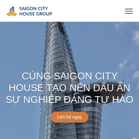
CÙNG SAIGON CITY
HOUSE TẠO NÊN DẤU ẤN
SỰ NGHIỆP ĐÁNG TỰ HÀO
Liên hệ ngay