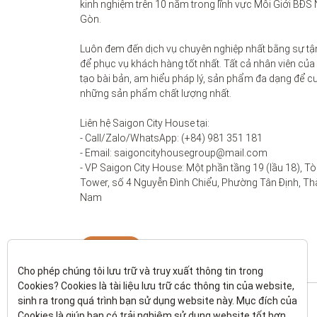
kinh nghiệm trên 10 năm trong lĩnh vực Môi Giới BĐS 
Gòn. 

Luôn đem đến dịch vụ chuyên nghiệp nhất bằng sự tận
để phục vụ khách hàng tốt nhất. Tất cả nhân viên của
tạo bài bản, am hiểu pháp lý, sản phẩm đa dạng để c
những sản phẩm chất lượng nhất. 

Liên hệ Saigon City House tại: 

- Call/Zalo/WhatsApp: (+84) 981 351 181

- Email: saigoncityhousegroup@mail.com

- VP Saigon City House: Một phần tầng 19 (lầu 18), Tò
Tower, số 4 Nguyễn Đình Chiểu, Phường Tân Định, Thà
Nam
Liên hệ
Cho phép chúng tôi lưu trữ và truy xuất thông tin trong 
Cookies? Cookies là tài liệu lưu trữ các thông tin của website, 
sinh ra trong quá trình bạn sử dụng website này. Mục đích của 
Cookies là giúp bạn có trải nghiệm sử dụng website tốt hơn. 