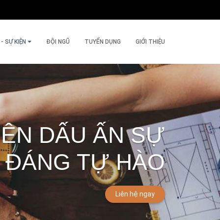
- SỰ KIỆN
ĐỘI NGŨ
TUYỂN DỤNG
GIỚI THIỆU
NÊN DẤU ẤN SỰ
 ĐÁNG TỰ HÀO
Liên hệ ngay