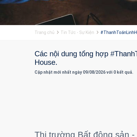
Trang chủ
Tin Tức - Sự Kiện
#ThanhToánLinhH
Các nội dung tổng hợp #ThanhTo
House.
Cập nhật mới nhất ngày 09/08/2026 với 0 kết quả.
Thị trường Bất động sản -