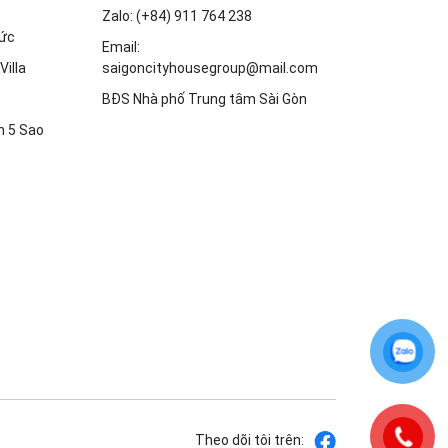
Zalo: (+84) 911 764 238
ức
Email:
Villa
saigoncityhousegroup@mail.com
BĐS Nhà phố Trung tâm Sài Gòn
n 5 Sao
Theo dõi tôi trên: