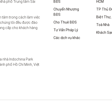
Nhà phố Trung tâm Sài 
BĐS
HCM
Chuyển Nhượng
TP Thủ Đ
BĐS
Biệt Thự, 
 tâm trong cách làm việc 
Cho Thuê BĐS
 chúng tôi đều được đào 
Toà Nhà
ung cấp cho khách hàng 
Tư Vấn Pháp Lý
Khách Sạ
Các dịch vụ khác
a nhà Indochina Park 
nh phố Hồ Chí Minh, Việt 