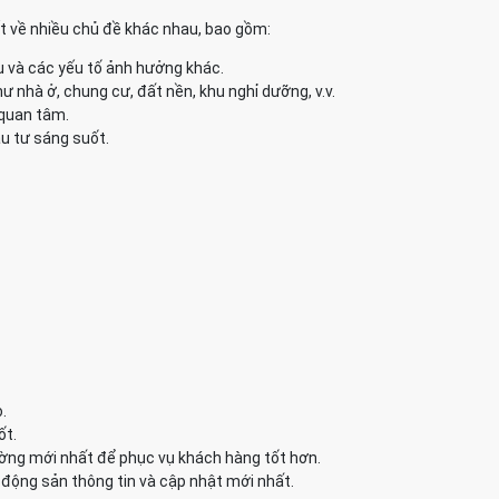
ết về nhiều chủ đề khác nhau, bao gồm:
u và các yếu tố ảnh hưởng khác.
 nhà ở, chung cư, đất nền, khu nghỉ dưỡng, v.v.
 quan tâm.
u tư sáng suốt.
.
ốt.
ường mới nhất để phục vụ khách hàng tốt hơn.
động sản thông tin và cập nhật mới nhất.