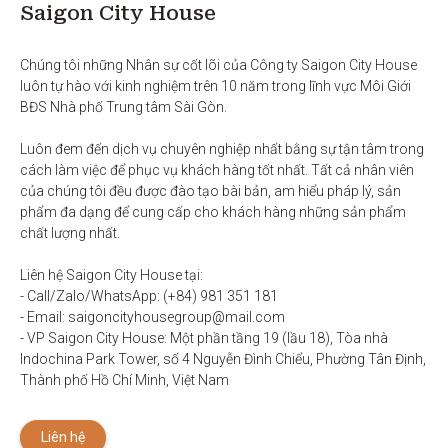
Saigon City House
Chúng tôi những Nhân sự cốt lõi của Công ty Saigon City House 
luôn tự hào với kinh nghiệm trên 10 năm trong lĩnh vực Môi Giới 
BĐS Nhà phố Trung tâm Sài Gòn. 

Luôn đem đến dịch vụ chuyên nghiệp nhất bằng sự tận tâm trong 
cách làm việc để phục vụ khách hàng tốt nhất. Tất cả nhân viên 
của chúng tôi đều được đào tạo bài bản, am hiểu pháp lý, sản 
phẩm đa dạng để cung cấp cho khách hàng những sản phẩm 
chất lượng nhất. 

Liên hệ Saigon City House tại: 

- Call/Zalo/WhatsApp: (+84) 981 351 181

- Email: saigoncityhousegroup@mail.com

- VP Saigon City House: Một phần tầng 19 (lầu 18), Tòa nhà 
Indochina Park Tower, số 4 Nguyễn Đình Chiểu, Phường Tân Định, 
Thành phố Hồ Chí Minh, Việt Nam
Liên hệ