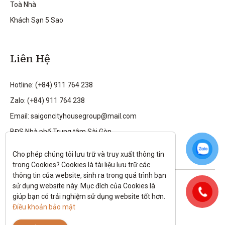
Toà Nhà
Khách Sạn 5 Sao
Liên Hệ
Hotline: (+84) 911 764 238
Zalo: (+84) 911 764 238
Email: saigoncityhousegroup@mail.com
BĐS Nhà phố Trung tâm Sài Gòn
Cho phép chúng tôi lưu trữ và truy xuất thông tin 
trong Cookies? Cookies là tài liệu lưu trữ các 
thông tin của website, sinh ra trong quá trình bạn 
Theo dõi tôi trên:
sử dụng website này. Mục đích của Cookies là 
giúp bạn có trải nghiệm sử dụng website tốt hơn. 
All rights reserved.
Điều khoản bảo mật
Chính sách bảo mật
|
Điều kiện và điều khoản