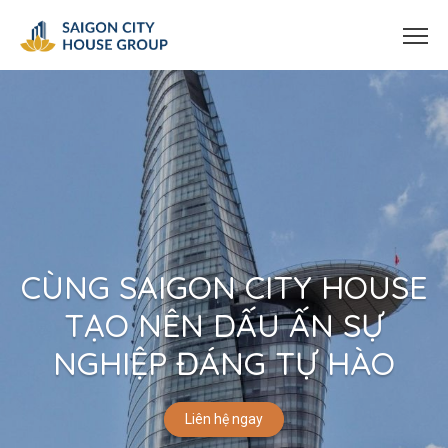
CÙNG SAIGON CITY HOUSE
TẠO NÊN DẤU ẤN SỰ
NGHIỆP ĐÁNG TỰ HÀO
Liên hệ ngay